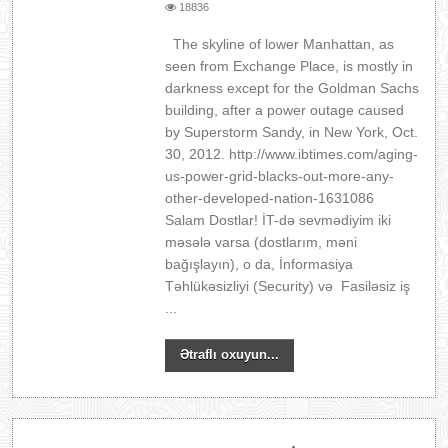
18836
The skyline of lower Manhattan, as
seen from Exchange Place, is mostly in
darkness except for the Goldman Sachs
building, after a power outage caused
by Superstorm Sandy, in New York, Oct.
30, 2012. http://www.ibtimes.com/aging-
us-power-grid-blacks-out-more-any-
other-developed-nation-1631086
Salam Dostlar! İT-də sevmədiyim iki
məsələ varsa (dostlarım, məni
bağışlayın), o da, İnformasiya
Təhlükəsizliyi (Security) və Fasiləsiz iş
...
Ətraflı oxuyun...