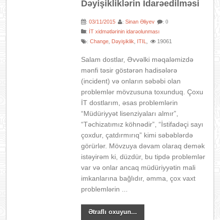
Dəyişikliklərin İdarəedilməsi
03/11/2015
Sinan Əliyev
:
:
: 0
:
İT xidmətlərinin idarəolunması
Change
Dəyişiklik
ITIL
19061
:
,
,
,
Salam dostlar, Əvvəlki məqaləmizdə
mənfi təsir göstərən hadisələrə
(incident) və onların səbəbi olan
problemlər mövzusuna toxunduq. Çoxu
İT dostlarım, əsas problemlərin
“Müdüriyyət lisenziyaları almır”,
“Təchizatımız köhnədir”, “İstifadəçi sayı
çoxdur, çatdırmırıq” kimi səbəblərdə
görürlər. Mövzuya dəvam olaraq demək
istəyirəm ki, düzdür, bu tipdə problemlər
var və onlar ancaq müdüriyyətin mali
imkanlarına bağlıdır, əmma, çox vaxt
problemlərin ...
Ətraflı oxuyun...