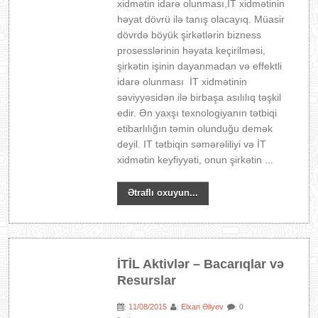
xidmətin idarə olunması,İT xidmətinin
həyat dövrü ilə tanış olacayıq. Müasir
dövrdə böyük şirkətlərin bizness
prosesslərinin həyata keçirilməsi,
şirkətin işinin dayanmadan və effektli
idarə olunması İT xidmətinin
səviyyəsidən ilə birbaşa asılılıq təşkil
edir. Ən yaxşı texnologiyanın tətbiqi
etibarlılığın təmin olunduğu demək
deyil. IT tətbiqin səmərəliliyi və İT
xidmətin keyfiyyəti, onun şirkətin ...
Ətraflı oxuyun...
İTİL Aktivlər – Bacarıqlar və
Resurslar
11/08/2015
Elxan Əliyev
:
:
: 0