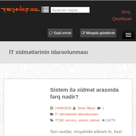
Giriş
,
Qeydiyyat
Sual verin
Məqalə göndərin
SUAL-CAVAB
İT xidmətlərinin idarəolunması
TECHNET TV
MƏQALƏLƏR
İŞ ELANLARI
TƏDBİRLƏR
Sistem ilə xidmət arasında
PROQRAMLAR
fərq nədir?
AVADANLIQLAR
14/09/2018
Sinan Əliyev
:
:
: 2
IT LÜĞƏT
:
İT xidmətlərinin idarəolunması
İTSM
service
sistem
xidmət
16279
:
,
,
,
,
XƏBƏRLƏR
Son vaxtlar, müşahidə edirəm ki, bəzi