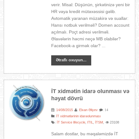
verir. Misal: Düşünün, şirkətinizə yeni bir
HR vəya kredit mütəxəssisi gəlib.
Avtomatik yaranan müzakirə və suallar:
Hansı notbuk verilməli? Domen account
açılmalı. Poçt adresi verilməli.
Əlavələrin həcmi neçə MB olabilər?
Facebook-a girmək olar? ...
Ətraflı oxuyun...
İT xidmətin idarə olunması və
həyat dövrü
14/08/2015
Elxan Əliyev
:
:
: 14
:
İT xidmətlərinin idarəolunması
İT Service lifecycle
ITIL
İTSM
23108
:
,
,
,
Salam dostlar, bu məqaləmizdə İT