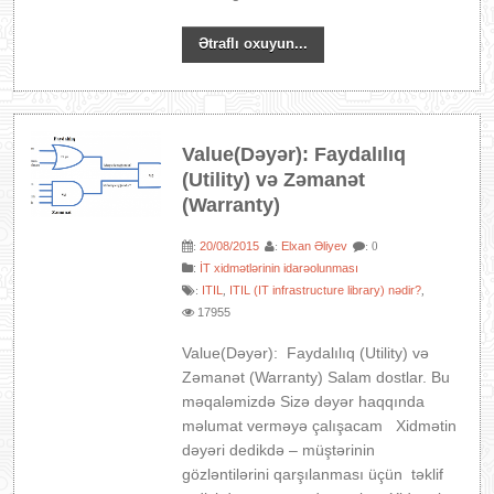
Ətraflı oxuyun...
Value(Dəyər): Faydalılıq
(Utility) və Zəmanət
(Warranty)
20/08/2015
Elxan Əliyev
:
:
: 0
:
İT xidmətlərinin idarəolunması
ITIL
ITIL (IT infrastructure library) nədir?
:
,
,
17955
Value(Dəyər): Faydalılıq (Utility) və
Zəmanət (Warranty) Salam dostlar. Bu
məqaləmizdə Sizə dəyər haqqında
məlumat verməyə çalışacam Xidmətin
dəyəri dedikdə – müştərinin
gözləntilərini qarşılanması üçün təklif