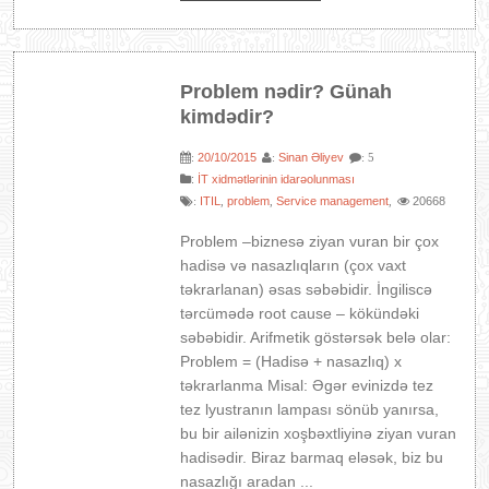
Problem nədir? Günah
kimdədir?
20/10/2015
Sinan Əliyev
:
:
: 5
:
İT xidmətlərinin idarəolunması
ITIL
problem
Service management
20668
:
,
,
,
Problem –biznesə ziyan vuran bir çox
hadisə və nasazlıqların (çox vaxt
təkrarlanan) əsas səbəbidir. İngiliscə
tərcümədə root cause – kökündəki
səbəbidir. Arifmetik göstərsək belə olar:
Problem = (Hadisə + nasazlıq) x
təkrarlanma Misal: Əgər evinizdə tez
tez lyustranın lampası sönüb yanırsa,
bu bir ailənizin xoşbəxtliyinə ziyan vuran
hadisədir. Biraz barmaq eləsək, biz bu
nasazlığı aradan ...