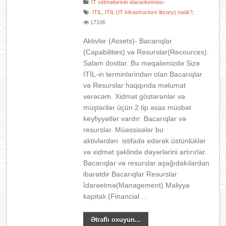
:
İT xidmətlərinin idarəolunması
ITIL
ITIL (IT infrastructure library) nədir?
:
,
,
17106
Aktivlər (Assets)- Bacarıqlar
(Capabilities) və Resurslar(Recources).
Salam dostlar. Bu məqaləmizdə Sizə
İTİL-in terminlərindən olan Bacarıqlar
və Resurslar haqqında məlumat
verəcəm. Xidmət göstərənlər və
müştərilər üçün 2 tip əsas müsbət
keyfiyyətlər vardır: Bacarıqlar və
resurslar. Müəssisələr bu
aktivlərdən istifadə edərək üstünlüklər
və xidmət şəklində dəyərlərini artırırlar.
Bacarıqlar və resurslar aşağıdakılardan
ibarətdir Bacarıqlar Resurslar
İdarəetmə(Management) Maliyyə
kapitalı (Financial ...
Ətraflı oxuyun...