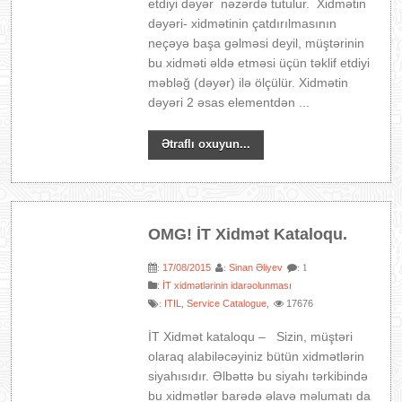
etdiyi dəyər nəzərdə tutulur. Xidmətin
dəyəri- xidmətinin çatdırılmasının
neçəyə başa gəlməsi deyil, müştərinin
bu xidməti əldə etməsi üçün təklif etdiyi
məbləğ (dəyər) ilə ölçülür. Xidmətin
dəyəri 2 əsas elementdən ...
Ətraflı oxuyun...
OMG! İT Xidmət Kataloqu.
17/08/2015
Sinan Əliyev
:
:
: 1
:
İT xidmətlərinin idarəolunması
ITIL
Service Catalogue
17676
:
,
,
İT Xidmət kataloqu – Sizin, müştəri
olaraq alabiləcəyiniz bütün xidmətlərin
siyahısıdır. Əlbəttə bu siyahı tərkibində
bu xidmətlər barədə əlavə məlumatı da