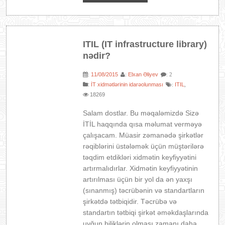
ITIL (IT infrastructure library)
nədir?
11/08/2015
Elxan Əliyev
:
:
: 2
:
İT xidmətlərinin idarəolunması
ITIL
:
,
18269
Salam dostlar. Bu məqaləmizdə Sizə
İTİL haqqında qısa məlumat verməyə
çalışacam. Müasir zəmanədə şirkətlər
rəqiblərini üstələmək üçün müştərilərə
təqdim etdikləri xidmətin keyfiyyətini
artırmalıdırlar. Xidmətin keyfiyyətinin
artırılması üçün bir yol da ən yaxşı
(sınanmış) təcrübənin və standartların
şirkətdə tətbiqidir. Təcrübə və
standartın tətbiqi şirkət əməkdaşlarında
uyğun biliklərin olması zamanı daha