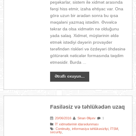
peşəkarlar, sistem ilə xidmət arasında
fərqi hiss etmir, izaha ehtiyac var. Ona
görə uzun bir aradan sonra bu qısa
məqaləni yazmaq istədim. Əvvəlcə
təkrar da olsa xidmətin nə olduğunu
yada salaq. Xidmət, müştərinin əldə
etmək istədiyi dəyərin provayder
tərəfindən riskləri və özdəyəri öhdəsinə
götürərək nəticələr formasında təqdim
etməsidir. Burda ...
Ətraflı oxuyun...
Fasiləsiz və təhlükədən uzaq
20/06/2016
Sinan Əliyev
:
:
: 1
:
İT xidmətlərinin idarəolunması
Continuity
informasiya təhlükəsizliyi
İTSM
:
,
,
,
security
,