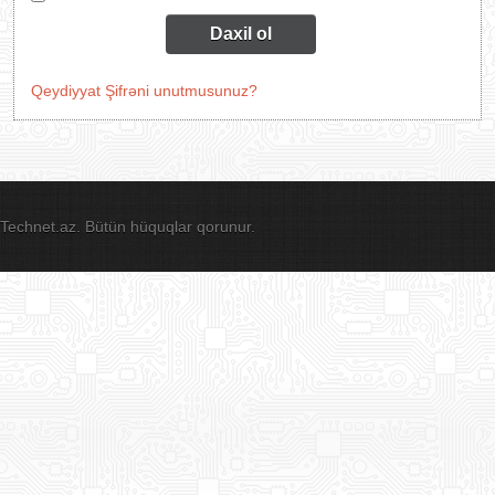
Daxil ol
Qeydiyyat
Şifrəni unutmusunuz?
Technet.az. Bütün hüquqlar qorunur.