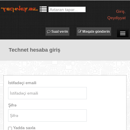
Giriş
,
Qeydiyyat
Sual verin
Məqalə göndərin
SUAL-CAVAB
Technet hesaba giriş
TECHNET TV
MƏQALƏLƏR
İŞ ELANLARI
TƏDBİRLƏR
İstifadəçi emaili
PROQRAMLAR
AVADANLIQLAR
Şifrə
IT LÜĞƏT
XƏBƏRLƏR
Yadda saxla