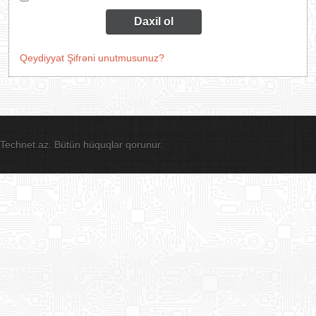
Daxil ol
Qeydiyyat
Şifrəni unutmusunuz?
Technet.az. Bütün hüquqlar qorunur.