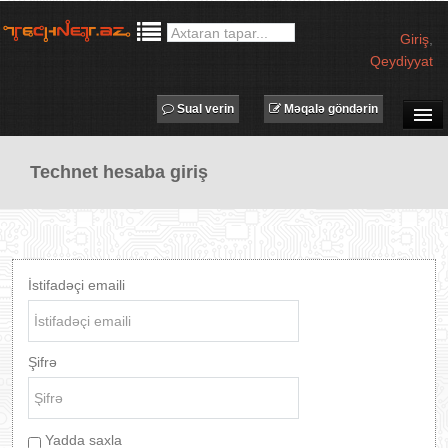
Giriş
,
Qeydiyyat
Sual verin
Məqalə göndərin
SUAL-CAVAB
Technet hesaba giriş
TECHNET TV
MƏQALƏLƏR
İŞ ELANLARI
TƏDBİRLƏR
İstifadəçi emaili
PROQRAMLAR
AVADANLIQLAR
Şifrə
IT LÜĞƏT
XƏBƏRLƏR
Yadda saxla