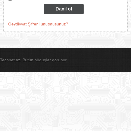
Daxil ol
Qeydiyyat
Şifrəni unutmusunuz?
Technet.az. Bütün hüquqlar qorunur.