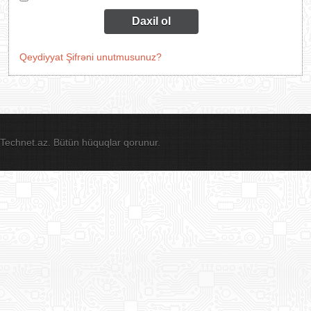
Daxil ol
Qeydiyyat
Şifrəni unutmusunuz?
Technet.az. Bütün hüquqlar qorunur.