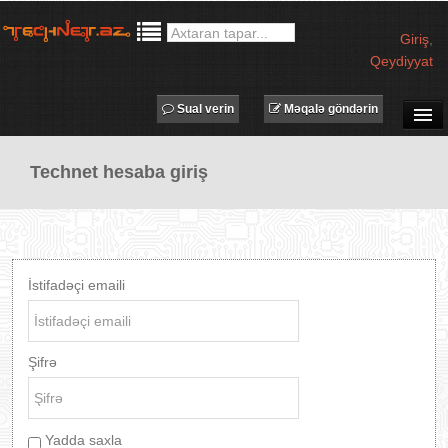
Giriş
,
Qeydiyyat
Sual verin
Məqalə göndərin
SUAL-CAVAB
Technet hesaba giriş
TECHNET TV
MƏQALƏLƏR
İŞ ELANLARI
TƏDBİRLƏR
İstifadəçi emaili
PROQRAMLAR
AVADANLIQLAR
Şifrə
IT LÜĞƏT
XƏBƏRLƏR
Yadda saxla