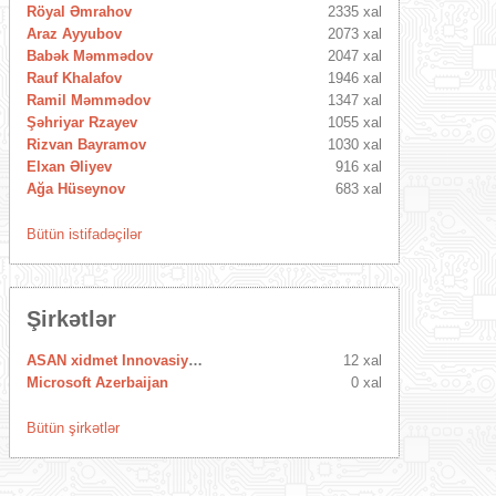
Röyal Əmrahov
2335 xal
Araz Ayyubov
2073 xal
Babək Məmmədov
2047 xal
Rauf Khalafov
1946 xal
Ramil Məmmədov
1347 xal
Şəhriyar Rzayev
1055 xal
Rizvan Bayramov
1030 xal
Elxan Əliyev
916 xal
Ağa Hüseynov
683 xal
Bütün istifadəçilər
Şirkətlər
ASAN xidmet Innovasiya Mərkəzi
12 xal
Microsoft Azerbaijan
0 xal
Bütün şirkətlər