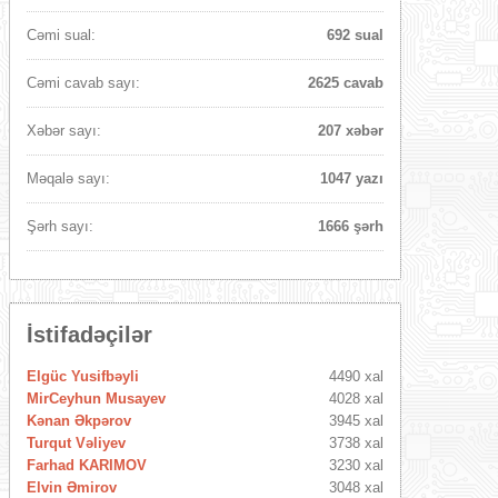
Cəmi sual:
692 sual
Cəmi cavab sayı:
2625 cavab
Xəbər sayı:
207 xəbər
Məqalə sayı:
1047 yazı
Şərh sayı:
1666 şərh
İstifadəçilər
Elgüc Yusifbəyli
4490 xal
MirCeyhun Musayev
4028 xal
Kənan Əkpərov
3945 xal
Turqut Vəliyev
3738 xal
Farhad KARIMOV
3230 xal
Elvin Əmirov
3048 xal