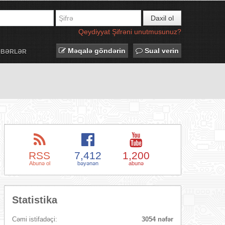
Daxil ol
Qeydiyyat
Şifrəni unutmusunuz?
Məqalə göndərin
Sual verin
ƏBƏRLƏR
RSS
7,412
1,200
Abunə ol
bəyənən
abunə
Statistika
Cəmi istifadəçi:
3054 nəfər