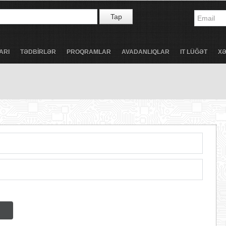
Tap
ARI
TƏDBİRLƏR
PROQRAMLAR
AVADANLIQLAR
IT LÜĞƏT
X