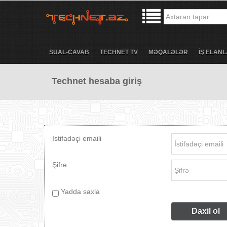
SUAL-CAVAB
TECHNET TV
MƏQALƏLƏR
İŞ ELANL
Technet hesaba giriş
İstifadəçi emaili
Şifrə
Yadda saxla
Daxil ol