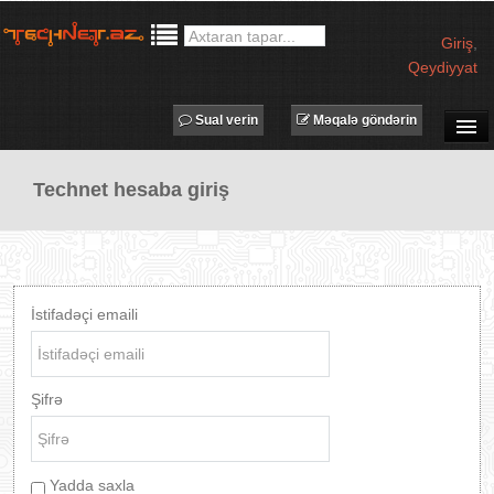
Giriş
,
Qeydiyyat
Sual verin
Məqalə göndərin
SUAL-CAVAB
Technet hesaba giriş
TECHNET TV
MƏQALƏLƏR
İŞ ELANLARI
TƏDBİRLƏR
İstifadəçi emaili
PROQRAMLAR
AVADANLIQLAR
Şifrə
IT LÜĞƏT
XƏBƏRLƏR
Yadda saxla