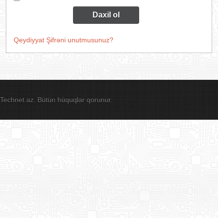
Daxil ol
Qeydiyyat
Şifrəni unutmusunuz?
Technet.az. Bütün hüquqlar qorunur.