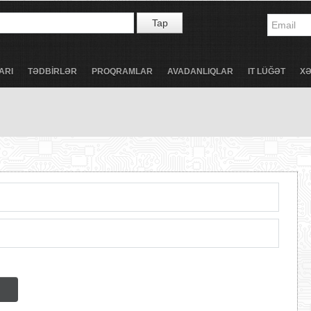
Tap
ARI
TƏDBİRLƏR
PROQRAMLAR
AVADANLIQLAR
IT LÜĞƏT
X