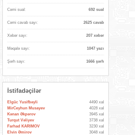
Cəmi sual:
692 sual
Cəmi cavab sayı:
2625 cavab
Xəbər sayı:
207 xəbər
Məqalə sayı:
1047 yazı
Şərh sayı:
1666 şərh
İstifadəçilər
Elgüc Yusifbəyli
4490 xal
MirCeyhun Musayev
4028 xal
Kənan Əkpərov
3945 xal
Turqut Vəliyev
3738 xal
Farhad KARIMOV
3230 xal
Elvin Əmirov
3048 xal