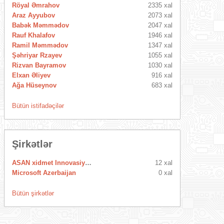
Röyal Əmrahov
2335 xal
Araz Ayyubov
2073 xal
Babək Məmmədov
2047 xal
Rauf Khalafov
1946 xal
Ramil Məmmədov
1347 xal
Şəhriyar Rzayev
1055 xal
Rizvan Bayramov
1030 xal
Elxan Əliyev
916 xal
Ağa Hüseynov
683 xal
Bütün istifadəçilər
Şirkətlər
ASAN xidmet Innovasiya Mərkəzi
12 xal
Microsoft Azerbaijan
0 xal
Bütün şirkətlər