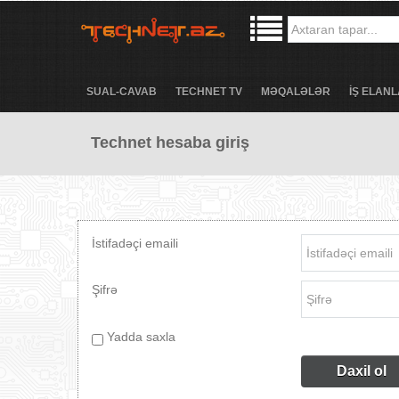
SUAL-CAVAB
TECHNET TV
MƏQALƏLƏR
İŞ ELANL
Technet hesaba giriş
İstifadəçi emaili
Şifrə
Yadda saxla
Daxil ol