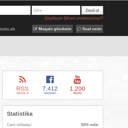
Daxil ol
Qeydiyyat
Şifrəni unutmusunuz?
Məqalə göndərin
Sual verin
ƏBƏRLƏR
RSS
7,412
1,200
Abunə ol
bəyənən
abunə
Statistika
Cəmi istifadəçi:
3054 nəfər