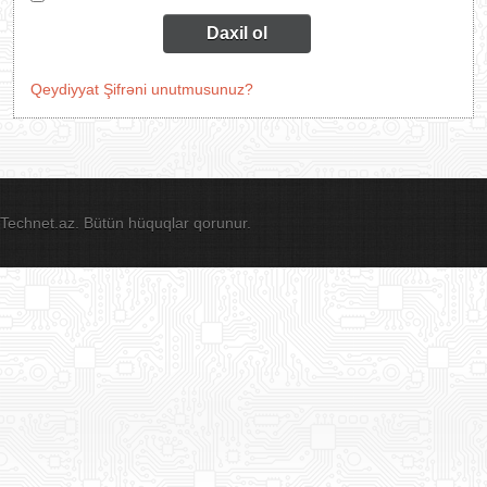
Daxil ol
Qeydiyyat
Şifrəni unutmusunuz?
Technet.az. Bütün hüquqlar qorunur.