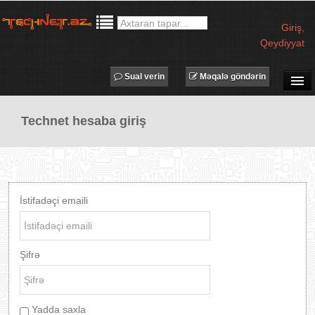
Giriş
,
Qeydiyyat
Sual verin
Məqalə göndərin
SUAL-CAVAB
Technet hesaba giriş
TECHNET TV
MƏQALƏLƏR
İŞ ELANLARI
TƏDBİRLƏR
İstifadəçi emaili
PROQRAMLAR
AVADANLIQLAR
Şifrə
IT LÜĞƏT
XƏBƏRLƏR
Yadda saxla