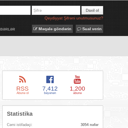
Daxil ol
Qeydiyyat
Şifrəni unutmusunuz?
Məqalə göndərin
Sual verin
ƏBƏRLƏR
RSS
7,412
1,200
Abunə ol
bəyənən
abunə
Statistika
Cəmi istifadəçi:
3054 nəfər