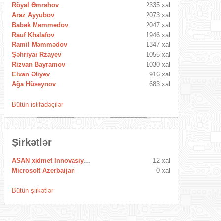
Röyal Əmrahov
2335 xal
Araz Ayyubov
2073 xal
Babək Məmmədov
2047 xal
Rauf Khalafov
1946 xal
Ramil Məmmədov
1347 xal
Şəhriyar Rzayev
1055 xal
Rizvan Bayramov
1030 xal
Elxan Əliyev
916 xal
Ağa Hüseynov
683 xal
Bütün istifadəçilər
Şirkətlər
ASAN xidmet Innovasiya Mərkəzi
12 xal
Microsoft Azerbaijan
0 xal
Bütün şirkətlər