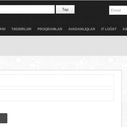
Tap
ARI
TƏDBİRLƏR
PROQRAMLAR
AVADANLIQLAR
IT LÜĞƏT
X