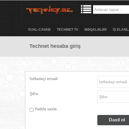
SUAL-CAVAB
TECHNET TV
MƏQALƏLƏR
İŞ ELANL
Technet hesaba giriş
İstifadəçi emaili
Şifrə
Yadda saxla
Daxil ol