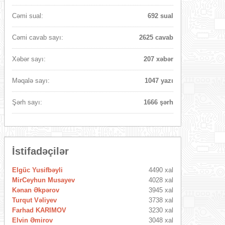
Cəmi sual:
692 sual
Cəmi cavab sayı:
2625 cavab
Xəbər sayı:
207 xəbər
Məqalə sayı:
1047 yazı
Şərh sayı:
1666 şərh
İstifadəçilər
Elgüc Yusifbəyli
4490 xal
MirCeyhun Musayev
4028 xal
Kənan Əkpərov
3945 xal
Turqut Vəliyev
3738 xal
Farhad KARIMOV
3230 xal
Elvin Əmirov
3048 xal