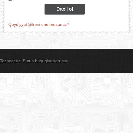
Daxil ol
Qeydiyyat
Şifrəni unutmusunuz?
Technet.az. Bütün hüquqlar qorunur.