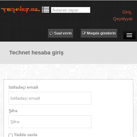
Giriş
,
Qeydiyyat
Sual verin
Məqalə göndərin
SUAL-CAVAB
Technet hesaba giriş
TECHNET TV
MƏQALƏLƏR
İŞ ELANLARI
TƏDBİRLƏR
İstifadəçi emaili
PROQRAMLAR
AVADANLIQLAR
Şifrə
IT LÜĞƏT
XƏBƏRLƏR
Yadda saxla