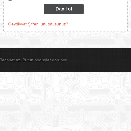
Daxil ol
Qeydiyyat
Şifrəni unutmusunuz?
Technet.az. Bütün hüquqlar qorunur.