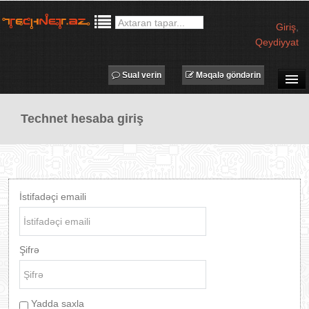
Giriş
,
Qeydiyyat
Sual verin
Məqalə göndərin
SUAL-CAVAB
Technet hesaba giriş
TECHNET TV
MƏQALƏLƏR
İŞ ELANLARI
TƏDBİRLƏR
İstifadəçi emaili
PROQRAMLAR
AVADANLIQLAR
Şifrə
IT LÜĞƏT
XƏBƏRLƏR
Yadda saxla