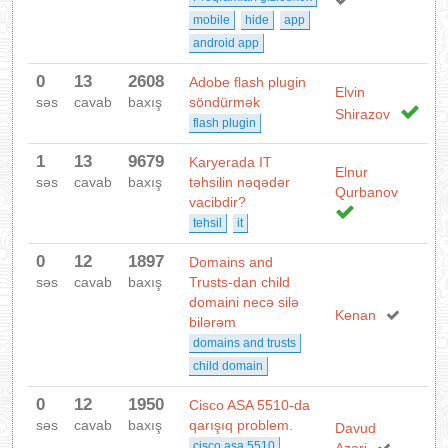
mobile
hide
app
android app
0
13
2608
Adobe flash plugin
Elvin
səs
cavab
baxış
söndürmək
Shirazov
flash plugin
1
13
9679
Karyerada IT
Elnur
səs
cavab
baxış
təhsilin nəqədər
Qurbanov
vacibdir?
tehsil
it
0
12
1897
Domains and
səs
cavab
baxış
Trusts-dan child
domaini necə silə
Kenan
bilərəm
domains and trusts
child domain
0
12
1950
Cisco ASA 5510-da
səs
cavab
baxış
qarışıq problem.
Davud
cisco asa 5510