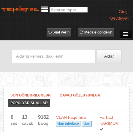
Giriş
,
Qeydiyyat
Sual verin
Məqalə göndərin
SUAL-CAVAB
TECHNET TV
Axtar
MƏQALƏLƏR
İŞ ELANLARI
TƏDBİRLƏR
PROQRAMLAR
SON GÖNDƏRILƏNLƏR
CAVAB GÖZLƏYƏNLƏR
AVADANLIQLAR
POPULYAR SUALLAR
IT LÜĞƏT
0
13
9162
VLAN haqqında
Farhad
XƏBƏRLƏR
səs
cavab
baxış
KARIMOV
vlan interface
vlan