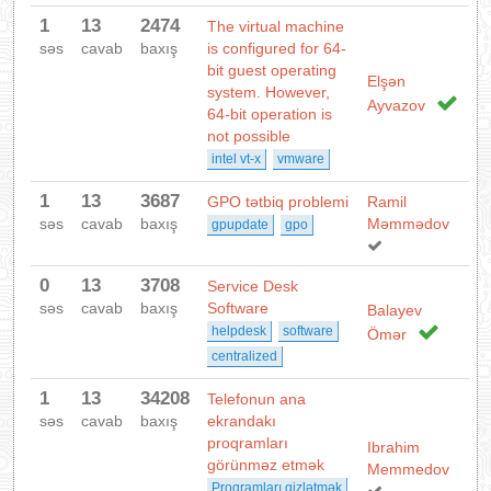
1
13
2474
The virtual machine
səs
cavab
baxış
is configured for 64-
bit guest operating
Elşən
system. However,
Ayvazov
64-bit operation is
not possible
intel vt-x
vmware
1
13
3687
GPO tətbiq problemi
Ramil
səs
cavab
baxış
Məmmədov
gpupdate
gpo
0
13
3708
Service Desk
səs
cavab
baxış
Software
Balayev
helpdesk
software
Ömər
centralized
1
13
34208
Telefonun ana
səs
cavab
baxış
ekrandakı
proqramları
Ibrahim
görünməz etmək
Memmedov
Proqramları gizlətmək