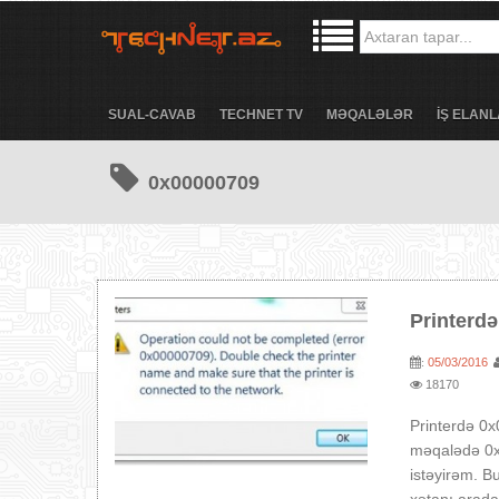
SUAL-CAVAB
TECHNET TV
MƏQALƏLƏR
İŞ ELANL
0x00000709
Printerd
05/03/2016
:
18170
Printerdə 0x
məqalədə 0x
istəyirəm. B