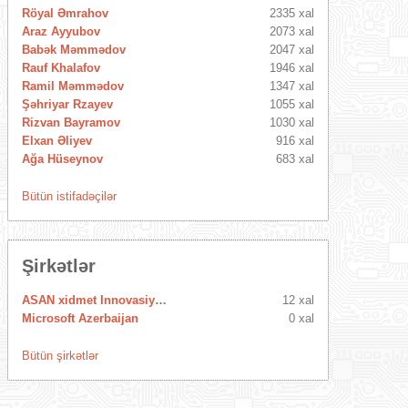
Röyal Əmrahov
2335 xal
Araz Ayyubov
2073 xal
Babək Məmmədov
2047 xal
Rauf Khalafov
1946 xal
Ramil Məmmədov
1347 xal
Şəhriyar Rzayev
1055 xal
Rizvan Bayramov
1030 xal
Elxan Əliyev
916 xal
Ağa Hüseynov
683 xal
Bütün istifadəçilər
Şirkətlər
ASAN xidmet Innovasiya Mərkəzi
12 xal
Microsoft Azerbaijan
0 xal
Bütün şirkətlər