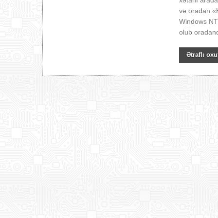
xətanı arada
və oradan 
Windows NT 
olub oradan
Ətraflı oxu