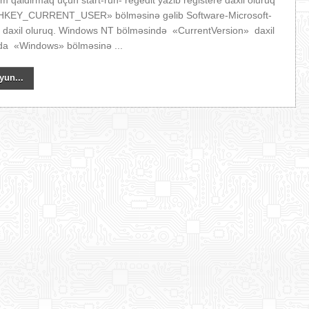
m qaldirmaq üçün start-run- regedit yazib registere daxil oluruq
«HKEY_CURRENT_USER» bölməsinə gəlib Software-Microsoft-
daxil oluruq. Windows NT bölməsində «CurrentVersion» daxil
da «Windows» bölməsinə ...
yun...