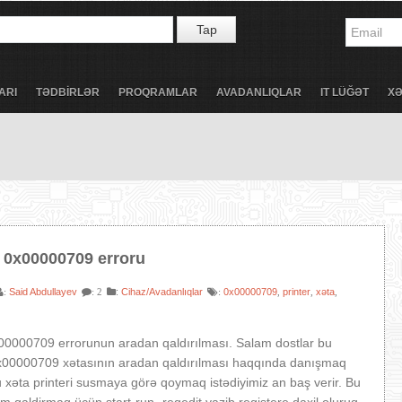
Tap
ARI
TƏDBİRLƏR
PROQRAMLAR
AVADANLIQLAR
IT LÜĞƏT
X
ə 0x00000709 erroru
Said Abdullayev
:
Cihaz/Avadanlıqlar
0x00000709
printer
xəta
:
: 2
:
,
,
,
00000709 errorunun aradan qaldırılması. Salam dostlar bu
00000709 xətasının aradan qaldırılması haqqında danışmaq
u xəta printeri susmaya görə qoymaq istədiyimiz an baş verir. Bu