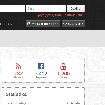
Daxil ol
Qeydiyyat
Şifrəni unutmusunuz?
Məqalə göndərin
Sual verin
ƏBƏRLƏR
RSS
7,412
1,200
Abunə ol
bəyənən
abunə
Statistika
Cəmi istifadəçi:
3054 nəfər