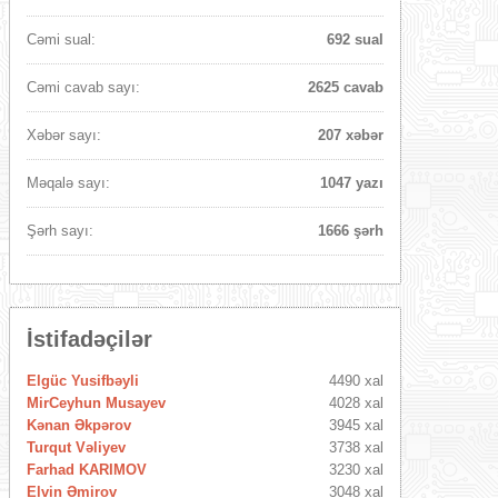
Cəmi sual:
692 sual
Cəmi cavab sayı:
2625 cavab
Xəbər sayı:
207 xəbər
Məqalə sayı:
1047 yazı
Şərh sayı:
1666 şərh
İstifadəçilər
Elgüc Yusifbəyli
4490 xal
MirCeyhun Musayev
4028 xal
Kənan Əkpərov
3945 xal
Turqut Vəliyev
3738 xal
Farhad KARIMOV
3230 xal
Elvin Əmirov
3048 xal