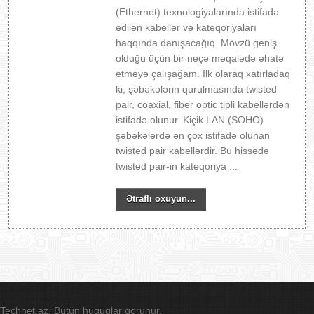
(Ethernet) texnologiyalarında istifadə
edilən kabellər və kateqoriyaları
haqqında danışacağıq. Mövzü geniş
olduğu üçün bir neçə məqalədə əhatə
etməyə çalışağam. İlk olaraq xatırladaq
ki, şəbəkələrin qurulmasında twisted
pair, coaxial, fiber optic tipli kabellərdən
istifadə olunur. Kiçik LAN (SOHO)
şəbəkələrdə ən çox istifadə olunan
twisted pair kabellərdir. Bu hissədə
twisted pair-in kateqoriya ...
Ətraflı oxuyun...
Technet.az. Bütün hüquqlar qorunur.