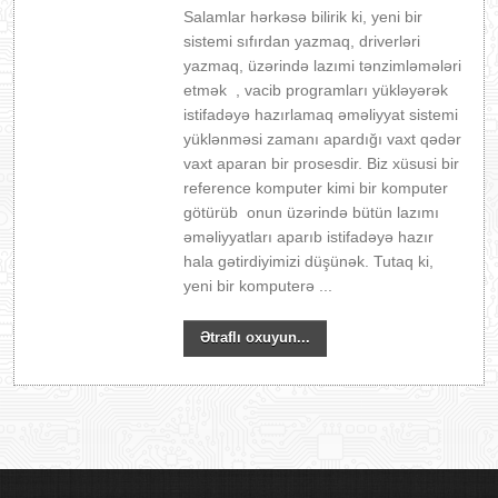
Salamlar hərkəsə bilirik ki, yeni bir
sistemi sıfırdan yazmaq, driverləri
yazmaq, üzərində lazımi tənzimləmələri
etmək , vacib programları yükləyərək
istifadəyə hazırlamaq əməliyyat sistemi
yüklənməsi zamanı apardığı vaxt qədər
vaxt aparan bir prosesdir. Biz xüsusi bir
reference komputer kimi bir komputer
götürüb onun üzərində bütün lazımı
əməliyyatları aparıb istifadəyə hazır
hala gətirdiyimizi düşünək. Tutaq ki,
yeni bir komputerə ...
Ətraflı oxuyun...