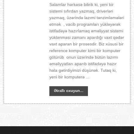
Salamlar hərkəsə bilirik ki, yeni bir
sistemi sıfırdan yazmaq, driverləri
yazmaq, üzərində lazımi tənzimləmələri
etmək , vacib programları yükləyərək
istifadəyə hazırlamaq əməliyyat sistemi
yüklənməsi zamanı apardığı vaxt qədər
vaxt aparan bir prosesdir. Biz xüsusi bir
reference komputer kimi bir komputer
götürüb onun üzərində bütün lazımı
əməliyyatları aparıb istifadəyə hazır
hala gətirdiyimizi düşünək. Tutaq ki,
yeni bir komputerə ...
Ətraflı oxuyun...