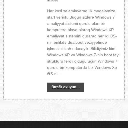
9626
Hər kəsi salamlayaraq ilk məqaləmizə
start veririk. Bugün sizlərə Windows 7
əməliyyat sistemi qurulu olan bir
komputerə əlavə olaraq Windows XP
əməliyyat sistemini quraraq hər iki ƏS-
nin birlikdə dualboot vəziyyətində
işlməsini izah edəcəyik. Bilidiyimiz kimi
Windows XP və Windows 7-nin boot fayl
strukturu fərqli olduğu üçün Windows 7
qurulu bir komputerdə biz Windows Xp
ƏS-ni ...
Ətraflı oxuyun...