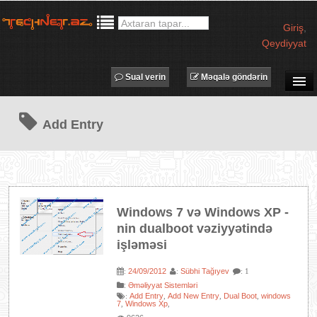
Giriş
,
Qeydiyyat
Sual verin
Məqalə göndərin
SUAL-CAVAB
Add Entry
TECHNET TV
MƏQALƏLƏR
İŞ ELANLARI
TƏDBİRLƏR
Windows 7 və Windows XP -
PROQRAMLAR
nin dualboot vəziyyətində
AVADANLIQLAR
işləməsi
IT LÜĞƏT
24/09/2012
Sübhi Tağıyev
:
:
: 1
:
Əməliyyat Sistemləri
XƏBƏRLƏR
Add Entry
Add New Entry
Dual Boot
windows
:
,
,
,
7
Windows Xp
,
,