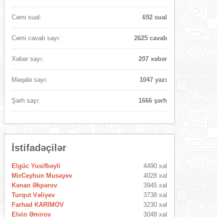
Cəmi sual:
692 sual
Cəmi cavab sayı:
2625 cavab
Xəbər sayı:
207 xəbər
Məqalə sayı:
1047 yazı
Şərh sayı:
1666 şərh
İstifadəçilər
Elgüc Yusifbəyli
4490 xal
MirCeyhun Musayev
4028 xal
Kənan Əkpərov
3945 xal
Turqut Vəliyev
3738 xal
Farhad KARIMOV
3230 xal
Elvin Əmirov
3048 xal