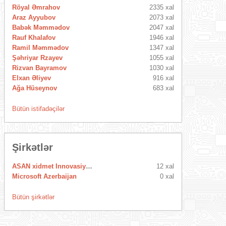
Röyal Əmrahov
2335 xal
Araz Ayyubov
2073 xal
Babək Məmmədov
2047 xal
Rauf Khalafov
1946 xal
Ramil Məmmədov
1347 xal
Şəhriyar Rzayev
1055 xal
Rizvan Bayramov
1030 xal
Elxan Əliyev
916 xal
Ağa Hüseynov
683 xal
Bütün istifadəçilər
Şirkətlər
ASAN xidmet Innovasiya Mərkəzi
12 xal
Microsoft Azerbaijan
0 xal
Bütün şirkətlər