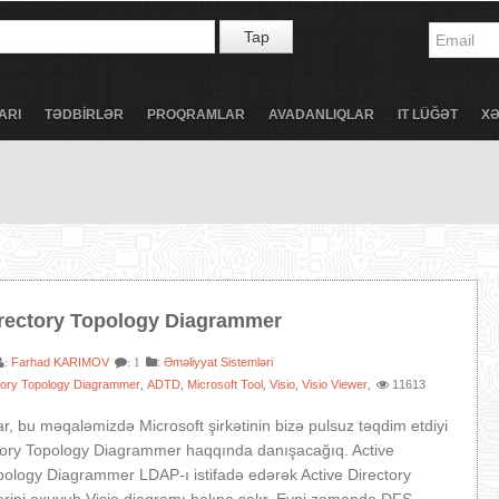
Tap
ARI
TƏDBİRLƏR
PROQRAMLAR
AVADANLIQLAR
IT LÜĞƏT
X
irectory Topology Diagrammer
Farhad KARIMOV
:
Əməliyyat Sistemləri
:
: 1
ctory Topology Diagrammer
ADTD
Microsoft Tool
Visio
Visio Viewer
11613
,
,
,
,
,
r, bu məqaləmizdə Microsoft şirkətinin bizə pulsuz təqdim etdiyi
ctory Topology Diagrammer haqqında danışacağıq. Active
pology Diagrammer LDAP-ı istifadə edərək Active Directory