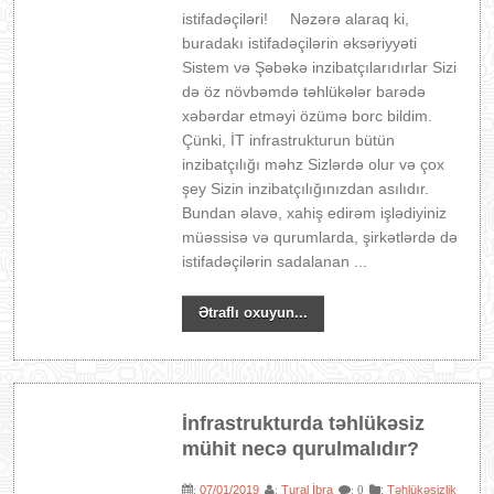
istifadəçiləri! Nəzərə alaraq ki,
buradakı istifadəçilərin əksəriyyəti
Sistem və Şəbəkə inzibatçılarıdırlar Sizi
də öz növbəmdə təhlükələr barədə
xəbərdar etməyi özümə borc bildim.
Çünki, İT infrastrukturun bütün
inzibatçılığı məhz Sizlərdə olur və çox
şey Sizin inzibatçılığınızdan asılıdır.
Bundan əlavə, xahiş edirəm işlədiyiniz
müəssisə və qurumlarda, şirkətlərdə də
istifadəçilərin sadalanan ...
Ətraflı oxuyun...
İnfrastrukturda təhlükəsiz
mühit necə qurulmalıdır?
07/01/2019
Tural İbra
:
Təhlükəsizlik
:
:
: 0