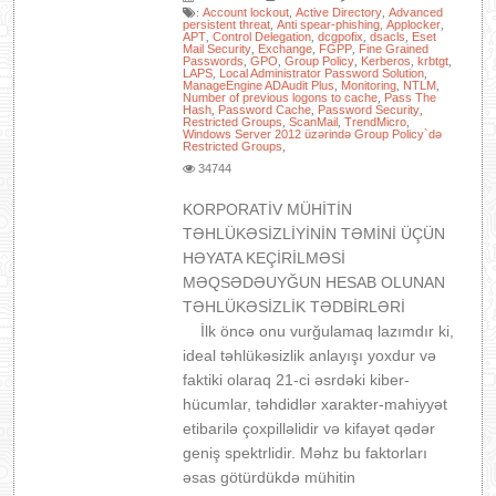
Account lockout
Active Directory
Advanced
:
,
,
persistent threat
Anti spear-phishing
Applocker
,
,
,
APT
Control Delegation
dcgpofix
dsacls
Eset
,
,
,
,
Mail Security
Exchange
FGPP
Fine Grained
,
,
,
Passwords
GPO
Group Policy
Kerberos
krbtgt
,
,
,
,
,
LAPS
Local Administrator Password Solution
,
,
ManageEngine ADAudit Plus
Monitoring
NTLM
,
,
,
Number of previous logons to cache
Pass The
,
Hash
Password Cache
Password Security
,
,
,
Restricted Groups
ScanMail
TrendMicro
,
,
,
Windows Server 2012 üzərində Group Policy`də
Restricted Groups
,
34744
KORPORATİV MÜHİTİN
TƏHLÜKƏSİZLİYİNİN TƏMİNİ ÜÇÜN
HƏYATA KEÇİRİLMƏSİ
MƏQSƏDƏUYĞUN HESAB OLUNAN
TƏHLÜKƏSİZLİK TƏDBİRLƏRİ
İlk öncə onu vurğulamaq lazımdır ki,
ideal təhlükəsizlik anlayışı yoxdur və
faktiki olaraq 21-ci əsrdəki kiber-
hücumlar, təhdidlər xarakter-mahiyyət
etibarilə çoxpilləlidir və kifayət qədər
geniş spektrlidir. Məhz bu faktorları
əsas götürdükdə mühitin