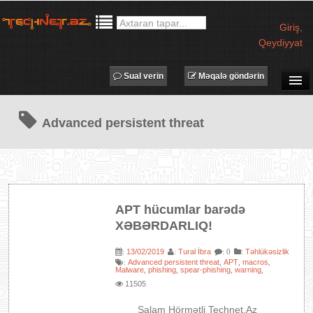
Giriş
,
Qeydiyyat
Sual verin
Məqalə göndərin
SUAL-CAVAB
Advanced persistent threat
TECHNET TV
MƏQALƏLƏR
İŞ ELANLARI
TƏDBİRLƏR
APT hücumlar barədə
PROQRAMLAR
XƏBƏRDARLIQ!
AVADANLIQLAR
13/02/2019
Tural İbra
:
Təhlükəsizlik
:
:
: 0
IT LÜĞƏT
Advanced persistent threat
APT
macros
:
,
,
,
Malware
phishing
spear-phishing
warning
,
,
,
,
XƏBƏRLƏR
11505
Salam Hörmətli Technet.Az