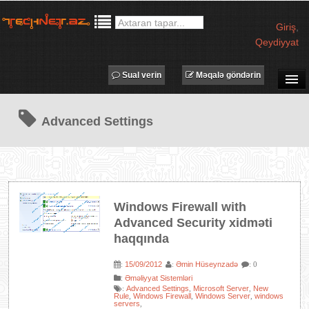
Giriş
,
Qeydiyyat
Sual verin
Məqalə göndərin
SUAL-CAVAB
Advanced Settings
TECHNET TV
MƏQALƏLƏR
İŞ ELANLARI
TƏDBİRLƏR
Windows Firewall with
PROQRAMLAR
Advanced Security xidməti
AVADANLIQLAR
haqqında
IT LÜĞƏT
15/09/2012
Əmin Hüseynzadə
:
:
: 0
:
Əməliyyat Sistemləri
XƏBƏRLƏR
Advanced Settings
Microsoft Server
New
:
,
,
Rule
Windows Firewall
Windows Server
windows
,
,
,
servers
,