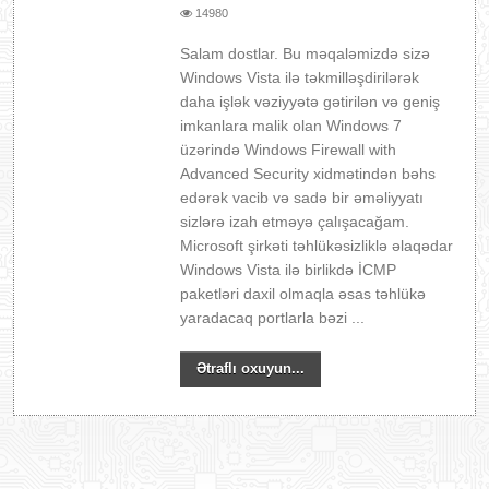
14980
Salam dostlar. Bu məqaləmizdə sizə
Windows Vista ilə təkmilləşdirilərək
daha işlək vəziyyətə gətirilən və geniş
imkanlara malik olan Windows 7
üzərində Windows Firewall with
Advanced Security xidmətindən bəhs
edərək vacib və sadə bir əməliyyatı
sizlərə izah etməyə çalışacağam.
Microsoft şirkəti təhlükəsizliklə əlaqədar
Windows Vista ilə birlikdə İCMP
paketləri daxil olmaqla əsas təhlükə
yaradacaq portlarla bəzi ...
Ətraflı oxuyun...