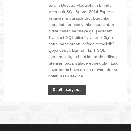
Salam Dostlar. Məqalələrin birində
Microsoft SQL Server 2014 Express
versiyasını quraşdırdıq. Bugünkü
məqalədə ən çox verilən suallardan
birinə cavab verməyə çalışacağam.
Transact-SQL dilini öyrənmək üçün
hansı bazalardan istifadə etməliyik?
Qeyd etmək lazımdır ki, T-SQL
öyrənmək üçün bu dildə tərtib edilmiş
istənilən baza istifadə etmək olar. Lakin
hazır tədris bazaları da mövcuddur və
onları asan şəkildə ...
Ətraflı oxuyun...