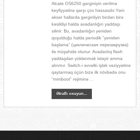
Alcate OS6250 gərginiyin verilmə
keyfiyyətinə qarşı çox həssasdır.Yəni
əksər hallarda gərginliyin birdən birə
kəsildiyi halda avadanlığın yaddaşı
silinir. Bu, avadanlığın yenidən
qoşulduğu halda periodik “yenidən
başlama” (циклическая перезакрузка)
ilə müşahidə olunur. Avadanlıq flash
yaddaşdan yüklənmək istəyir amma
alınmır. Switch-i əvvəlki işlək vəziyyətinə
qaytarmaq üçün bizə ilk növbədə onu
“miniboot” rejiminə ...
Ətraflı oxuyun...