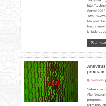
Yükləmək üçü
http://tech
Server 2012 
http://www.
Məqsəd: Bu S
başqa əməliy
istifadə edə
Ətraflı oxu
Antivirus
proqram t
29/03/2013
:
Şəbəkənin mü
Alto Networks
proqramları 
rejimində ist