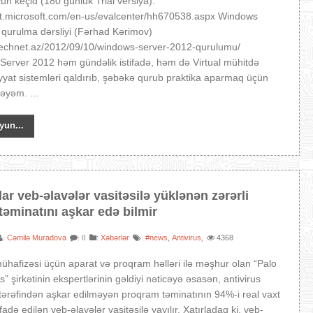
n keçid (180 günlük Trial versiya):
net.microsoft.com/en-us/evalcenter/hh670538.aspx Windows
qurulma dərsliyi (Fərhad Kərimov)
technet.az/2012/09/10/windows-server-2012-qurulumu/
erver 2012 həm gündəlik istifadə, həm də Virtual mühitdə
yat sistemləri qaldırıb, şəbəkə qurub praktika aparmaq üçün
cəyəm. ...
yun...
lar veb-əlavələr vasitəsilə yüklənən zərərli
əminatını aşkar edə bilmir
Cəmilə Muradova
:
Xəbərlər
#news
Antivirus
4368
:
: 0
:
,
,
hafizəsi üçün aparat və proqram həlləri ilə məşhur olan “Palo
” şirkətinin ekspertlərinin gəldiyi nəticəyə əsasən, antivirus
tərəfindən aşkar edilməyən proqram təminatının 94%-i real vaxt
ifadə edilən veb-əlavələr vasitəsilə yayılır. Xatırladaq ki, veb-