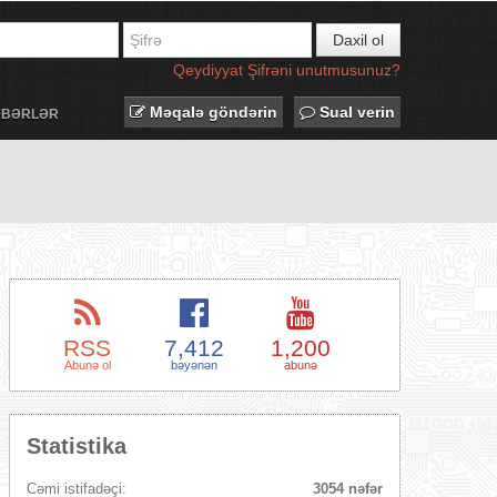
Daxil ol
Qeydiyyat
Şifrəni unutmusunuz?
Məqalə göndərin
Sual verin
ƏBƏRLƏR
RSS
7,412
1,200
Abunə ol
bəyənən
abunə
Statistika
Cəmi istifadəçi:
3054 nəfər