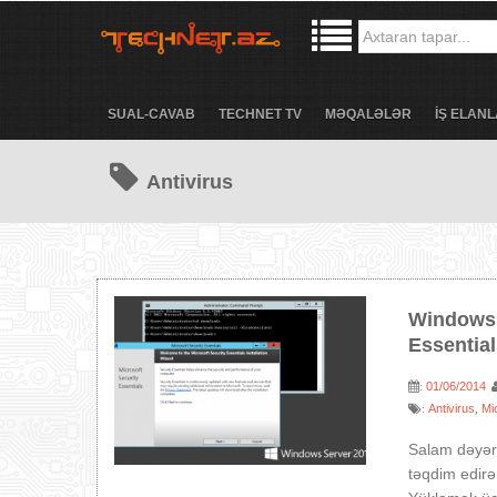
SUAL-CAVAB
TECHNET TV
MƏQALƏLƏR
İŞ ELANL
Antivirus
Windows 
Essential
01/06/2014
:
Antivirus
Mi
:
,
Salam dəyərli
təqdim edir