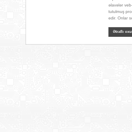
əlavələr veb
tutulmuş pro
edir. Onlar so
Ətraflı oxu