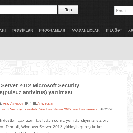
Tap
ARI
TƏDBİRLƏR
PROQRAMLAR
AVADANLIQLAR
IT LÜĞƏT
X
Server 2012 Microsoft Security
s(pulsuz antivirus) yazılması
Araz Ayyubov
:
Antiviruslar
:
: 4
crosoft Security Essentials
Windows Server 2012
windows servers
22220
,
,
,
 dostlar, çox uzun fasilədən sonra yeni dərsliyimizi sizlərə
əm. Deməli, Windows Server 2012 yükləyib quraşdırdım.