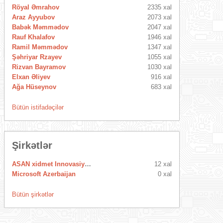
Röyal Əmrahov
2335 xal
Araz Ayyubov
2073 xal
Babək Məmmədov
2047 xal
Rauf Khalafov
1946 xal
Ramil Məmmədov
1347 xal
Şəhriyar Rzayev
1055 xal
Rizvan Bayramov
1030 xal
Elxan Əliyev
916 xal
Ağa Hüseynov
683 xal
Bütün istifadəçilər
Şirkətlər
ASAN xidmet Innovasiya Mərkəzi
12 xal
Microsoft Azerbaijan
0 xal
Bütün şirkətlər