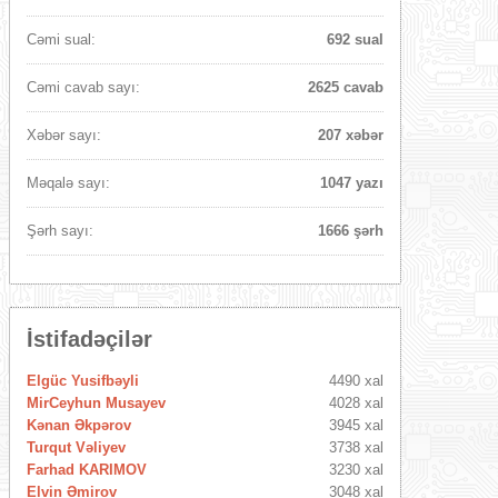
Cəmi sual:
692 sual
Cəmi cavab sayı:
2625 cavab
Xəbər sayı:
207 xəbər
Məqalə sayı:
1047 yazı
Şərh sayı:
1666 şərh
İstifadəçilər
Elgüc Yusifbəyli
4490 xal
MirCeyhun Musayev
4028 xal
Kənan Əkpərov
3945 xal
Turqut Vəliyev
3738 xal
Farhad KARIMOV
3230 xal
Elvin Əmirov
3048 xal