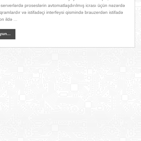
-serverlərdə proseslərin avtomatlaşdırılmış icrası üçün nəzərdə
qramlardır və istifadəçi interfeysi qismində brauzerdən istifadə
n ildə ...
yun...