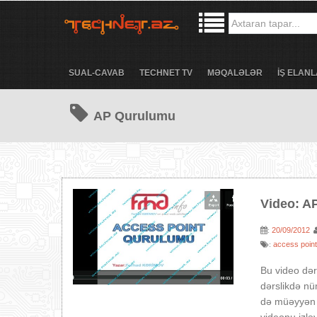
SUAL-CAVAB
TECHNET TV
MƏQALƏLƏR
İŞ ELANL
AP Qurulumu
Video: A
20/09/2012
:
access poin
:
Bu video dər
dərslikdə nü
də müəyyən q