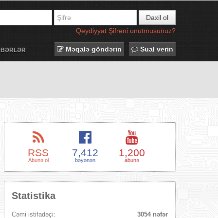
Daxil ol
Qeydiyyat
Şifrəni unutmusunuz?
Məqalə göndərin
Sual verin
ƏBƏRLƏR
RSS
7,412
1,200
Abunə ol
bəyənən
abunə
Statistika
Cəmi istifadəçi:
3054 nəfər