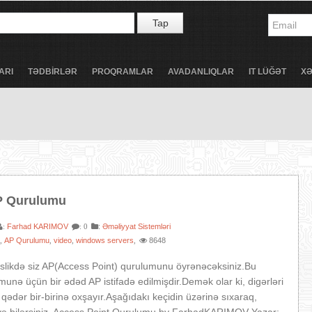
Tap
ARI
TƏDBİRLƏR
PROQRAMLAR
AVADANLIQLAR
IT LÜĞƏT
X
P Qurulumu
Farhad KARIMOV
:
Əməliyyat Sistemləri
:
: 0
t
AP Qurulumu
video
windows servers
8648
,
,
,
,
slikdə siz AP(Access Point) qurulumunu öyrənəcəksiniz.Bu
munə üçün bir ədəd AP istifadə edilmişdir.Demək olar ki, digərləri
ədər bir-birinə oxşayır.Aşağıdakı keçidin üzərinə sıxaraq,