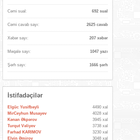
Cəmi sual:
692 sual
Cəmi cavab sayı:
2625 cavab
Xəbər sayı:
207 xəbər
Məqalə sayı:
1047 yazı
Şərh sayı:
1666 şərh
İstifadəçilər
Elgüc Yusifbəyli
4490 xal
MirCeyhun Musayev
4028 xal
Kənan Əkpərov
3945 xal
Turqut Vəliyev
3738 xal
Farhad KARIMOV
3230 xal
Elvin Əmirov
3048 xal