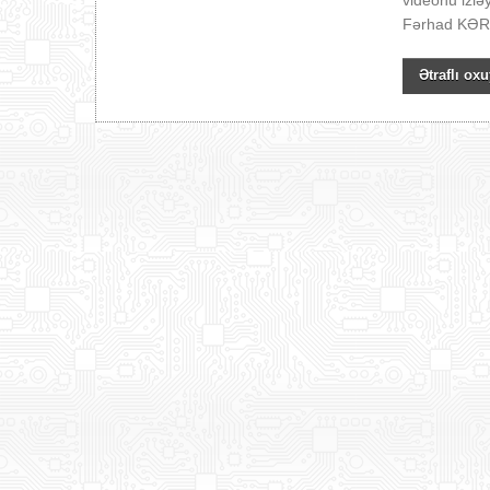
videonu izl
Fərhad KƏRİ
Ətraflı oxu