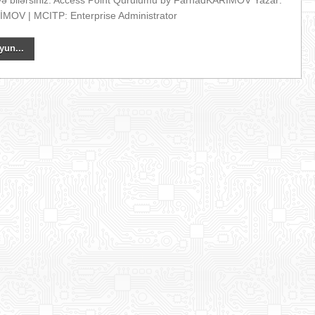
əyə bilərsiniz. Access Point Qurulumu by FarhadKARIMOV Yazar:
MOV | MCITP: Enterprise Administrator
yun...