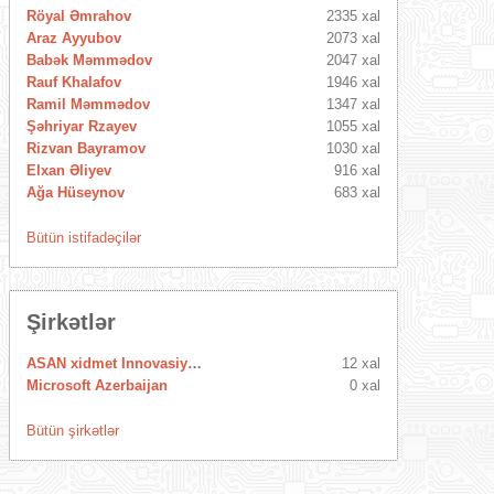
Röyal Əmrahov
2335 xal
Araz Ayyubov
2073 xal
Babək Məmmədov
2047 xal
Rauf Khalafov
1946 xal
Ramil Məmmədov
1347 xal
Şəhriyar Rzayev
1055 xal
Rizvan Bayramov
1030 xal
Elxan Əliyev
916 xal
Ağa Hüseynov
683 xal
Bütün istifadəçilər
Şirkətlər
ASAN xidmet Innovasiya Mərkəzi
12 xal
Microsoft Azerbaijan
0 xal
Bütün şirkətlər