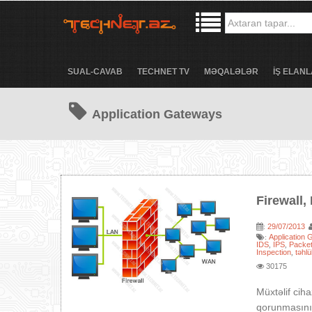
SUAL-CAVAB
TECHNET TV
MƏQALƏLƏR
İŞ ELANL
Application Gateways
Firewall,
29/07/2013
:
Application
:
IDS
IPS
Packet-
,
,
Inspection
təhlü
,
30175
Müxtəlif cih
qorunmasını 