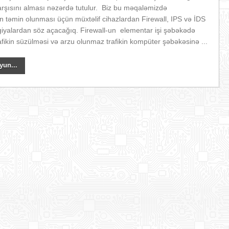
rşısını alması nəzərdə tutulur. Biz bu məqaləmizdə
yin təmin olunması üçün müxtəlif cihazlardan Firewall, IPS və İDS
ogiyalardan söz açacağıq. Firewall-un elementar işi şəbəkədə
rafikin süzülməsi və arzu olunmaz trafikin kompüter şəbəkəsinə ...
yun...