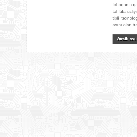
təbəqənin qa
təhlükəsizli
tipli texnol
axını olan t
Ətraflı oxu