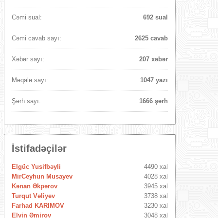
Cəmi sual:
692 sual
Cəmi cavab sayı:
2625 cavab
Xəbər sayı:
207 xəbər
Məqalə sayı:
1047 yazı
Şərh sayı:
1666 şərh
İstifadəçilər
Elgüc Yusifbəyli
4490 xal
MirCeyhun Musayev
4028 xal
Kənan Əkpərov
3945 xal
Turqut Vəliyev
3738 xal
Farhad KARIMOV
3230 xal
Elvin Əmirov
3048 xal