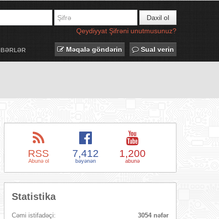
Daxil ol
Qeydiyyat
Şifrəni unutmusunuz?
Məqalə göndərin
Sual verin
ƏBƏRLƏR
RSS
7,412
1,200
Abunə ol
bəyənən
abunə
Statistika
Cəmi istifadəçi:
3054 nəfər