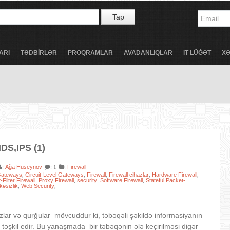
Tap
ARI
TƏDBİRLƏR
PROQRAMLAR
AVADANLIQLAR
IT LÜĞƏT
X
 IDS,IPS (1)
Ağa Hüseynov
:
Firewall
:
: 1
 Gateways
Circuit-Level Gateways
Firewall
Firewall cihazlar
Hardware Firewall
,
,
,
,
,
Filter Firewall
Proxy Firewall
security
Software Firewall
Stateful Packet-
,
,
,
,
kəsizlik
Web Security
,
,
azlar və qurğular mövcuddur ki, təbəqəli şəkildə informasiyanın
təşkil edir. Bu yanaşmada bir təbəqənin ələ keçirilməsi digər