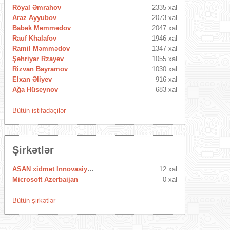
Röyal Əmrahov
2335 xal
Araz Ayyubov
2073 xal
Babək Məmmədov
2047 xal
Rauf Khalafov
1946 xal
Ramil Məmmədov
1347 xal
Şəhriyar Rzayev
1055 xal
Rizvan Bayramov
1030 xal
Elxan Əliyev
916 xal
Ağa Hüseynov
683 xal
Bütün istifadəçilər
Şirkətlər
ASAN xidmet Innovasiya Mərkəzi
12 xal
Microsoft Azerbaijan
0 xal
Bütün şirkətlər