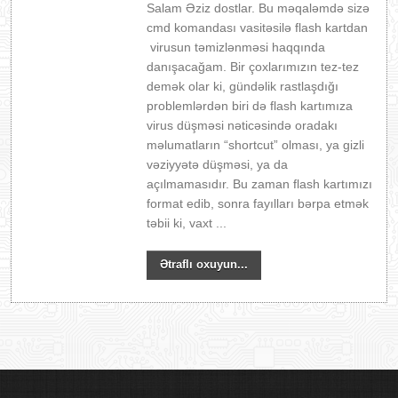
Salam Əziz dostlar. Bu məqaləmdə sizə
cmd komandası vasitəsilə flash kartdan
virusun təmizlənməsi haqqında
danışacağam. Bir çoxlarımızın tez-tez
demək olar ki, gündəlik rastlaşdığı
problemlərdən biri də flash kartımıza
virus düşməsi nəticəsində oradakı
məlumatların “shortcut” olması, ya gizli
vəziyyətə düşməsi, ya da
açılmamasıdır. Bu zaman flash kartımızı
format edib, sonra fayılları bərpa etmək
təbii ki, vaxt ...
Ətraflı oxuyun...