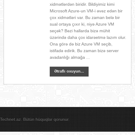
xidmətlərdən biridir. Bildiyimiz kimi
Microsoft Azure-un VM-i əvəz edən bir
çox xidmətləri var. Bu zaman belə bir
sual ortaya çıxır ki, niyə Azure VM
seçək? Bəzi hallarda bizə mühit
üzərində daha çox idarəetmə lazım olur.
Ona görə də biz Azure VM seçib,
istifadə edirik. Bu zaman bizə server
avadanlığı almağa ...
Ətraflı oxuyun...
Technet.az. Bütün hüquqlar qorunur.