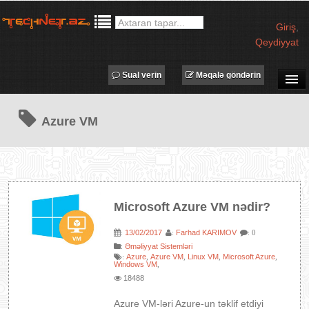
Giriş
,
Qeydiyyat
Sual verin
Məqalə göndərin
SUAL-CAVAB
Azure VM
TECHNET TV
MƏQALƏLƏR
İŞ ELANLARI
TƏDBİRLƏR
Microsoft Azure VM nədir?
PROQRAMLAR
13/02/2017
Farhad KARIMOV
:
:
: 0
AVADANLIQLAR
:
Əməliyyat Sistemləri
Azure
Azure VM
IT LÜĞƏT
Linux VM
Microsoft Azure
:
,
,
,
,
Windows VM
,
18488
XƏBƏRLƏR
Azure VM-ləri Azure-un təklif etdiyi