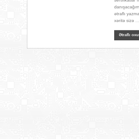
sertifikatla
danışacağım
ətraflı yazm
xəritə sizə ..
Ətraflı oxu