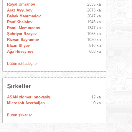
Röyal Əmrahov
2335 xal
Araz Ayyubov
2073 xal
Babək Məmmədov
2047 xal
Rauf Khalafov
1946 xal
Ramil Məmmədov
1347 xal
Şəhriyar Rzayev
1055 xal
Rizvan Bayramov
1030 xal
Elxan Əliyev
916 xal
Ağa Hüseynov
683 xal
Bütün istifadəçilər
Şirkətlər
ASAN xidmet Innovasiya Mərkəzi
12 xal
Microsoft Azerbaijan
0 xal
Bütün şirkətlər