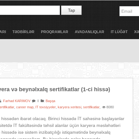
Tap
ARI
TƏDBİRLƏR
PROQRAMLAR
AVADANLIQLAR
IT LÜĞƏT
X
yera və beynəlxalq sertifikatlar (1-ci hissə)
Farhad KARIMOV
:
Başqa
:
: 0
rtifikatlar
career map
IT tovsiyyeler
karyera xeritesi
sertifikatlar
8080
,
,
,
,
,
hissədən ibarət olacaq. Birinci hissədə İT sahəsinə başlayanlar
sitetdə İT fakültəsində təhsil alanlar üçün karyera məsləhətləri
i hissədə isə sistem inzibatçılığı istiqamətində beynəlxalq