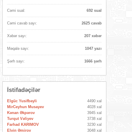
Cəmi sual:
692 sual
Cəmi cavab sayı:
2625 cavab
Xəbər sayı:
207 xəbər
Məqalə sayı:
1047 yazı
Şərh sayı:
1666 şərh
İstifadəçilər
Elgüc Yusifbəyli
4490 xal
MirCeyhun Musayev
4028 xal
Kənan Əkpərov
3945 xal
Turqut Vəliyev
3738 xal
Farhad KARIMOV
3230 xal
Elvin Əmirov
3048 xal