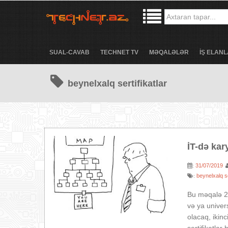
SUAL-CAVAB
TECHNET TV
MƏQALƏLƏR
İŞ ELANL
beynelxalq sertifikatlar
İT-də kar
31/07/2019
:
beynelxalq se
:
Bu məqalə 2 
və ya univer
olacaq, ikinc