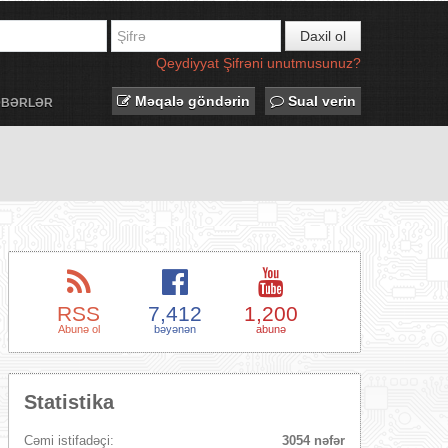
Daxil ol
Qeydiyyat
Şifrəni unutmusunuz?
Məqalə göndərin
Sual verin
ƏBƏRLƏR
RSS
7,412
1,200
Abunə ol
bəyənən
abunə
Statistika
Cəmi istifadəçi:
3054 nəfər