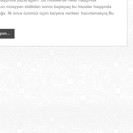
r haqqında yazacağam. Bu hissələrdə nələr haqqında
ızı müəyyən etdikdən sonra başlayaq bu hissələr haqqında
ağa. İlk öncə özümüz üçün karyera xəritəsi hazırlamalıyıq.Bu
.
yun...