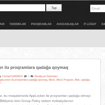
Tap
ARI
TƏDBİRLƏR
PROQRAMLAR
AVADANLIQLAR
IT LÜĞƏT
X
r ilə proqramlara qadağa qoymaq
Farhad KARIMOV
:
Əməliyyat Sistemləri
:
: 1
ppLocker ilə proqramlara qadağa qoymaq
Block
Block Program
Blok
qadağa
,
,
,
,
,
s
,
ar, bu məqaləmizdə AppLocker ilə proqramları qadağa etməyi
Bildiyimiz kimi Group Policy sistem inzibatçılarının