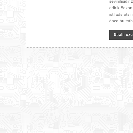
sevimlisidir
edirik.Bəzən 
istifadə ets
öncə bu tətbi
Ətraflı oxu