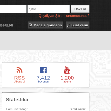
Daxil ol
Qeydiyyat
Şifrəni unutmusunuz?
Məqalə göndərin
Sual verin
ƏBƏRLƏR
RSS
7,412
1,200
Abunə ol
bəyənən
abunə
Statistika
Cəmi istifadəçi:
3054 nəfər