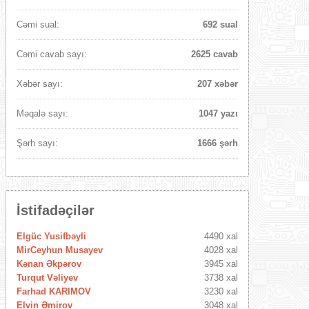
Cəmi sual:
692 sual
Cəmi cavab sayı:
2625 cavab
Xəbər sayı:
207 xəbər
Məqalə sayı:
1047 yazı
Şərh sayı:
1666 şərh
İstifadəçilər
Elgüc Yusifbəyli
4490 xal
MirCeyhun Musayev
4028 xal
Kənan Əkpərov
3945 xal
Turqut Vəliyev
3738 xal
Farhad KARIMOV
3230 xal
Elvin Əmirov
3048 xal