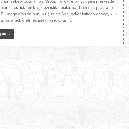
.Bunun səbəbi odur ki, biz Group Policy ilə bir çox şeyi mərkəzdən
olur ki, biz istəmirik ki, bəzi istifadəçilər hər-hansı bir proqramı
in.Bu məqaləmizdə bunun üçün biz AppLocker istifadə edəcəyik.İlk
qi hara tətbiq etmək istəyiriksə, onun ...
yun...