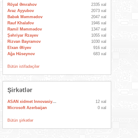
Röyal Əmrahov
2335 xal
Araz Ayyubov
2073 xal
Babək Məmmədov
2047 xal
Rauf Khalafov
1946 xal
Ramil Məmmədov
1347 xal
Şəhriyar Rzayev
1055 xal
Rizvan Bayramov
1030 xal
Elxan Əliyev
916 xal
Ağa Hüseynov
683 xal
Bütün istifadəçilər
Şirkətlər
ASAN xidmet Innovasiya Mərkəzi
12 xal
Microsoft Azerbaijan
0 xal
Bütün şirkətlər