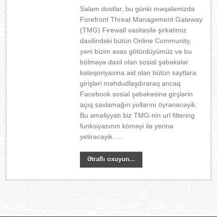
Salam dostlar, bu günki məqaləmizdə
Forefront Threat Management Gateway
(TMG) Firewall vasitəsilə şirkətimiz
daxilindəki bütün Online Community,
yəni bizim əsas götürdüyümüz və bu
bölməyə daxil olan sosial şəbəkələr
kateqoriyasina aid olan bütün saytlara
girişləri məhdudlaşdıraraq ancaq
Facebook sosial şəbəkəsinə girşlərin
açıq saxlamağın yollarını öyrənəcəyik.
Bu əməliyyatı biz TMG-nin url filtering
funksiyasının köməyi ilə yerinə
yetirəcəyik. ...
Ətraflı oxuyun...