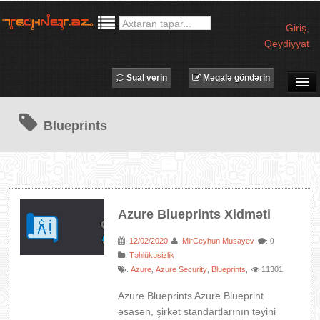
Giriş
,
Qeydiyyat
Sual verin
Məqalə göndərin
SUAL-CAVAB
Blueprints
TECHNET TV
MƏQALƏLƏR
İŞ ELANLARI
TƏDBİRLƏR
Azure Blueprints Xidməti
PROQRAMLAR
12/02/2020
MirCeyhun Musayev
:
:
: 0
AVADANLIQLAR
:
Təhlükəsizlik
IT LÜĞƏT
Azure
Azure Security
Blueprints
11301
:
,
,
,
XƏBƏRLƏR
Azure Blueprints Azure Blueprint
əsasən, şirkət standartlarının təyini