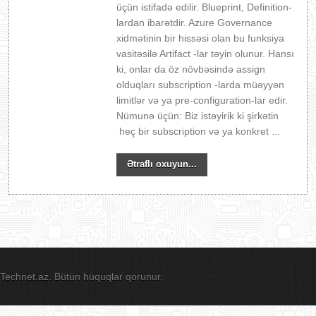
üçün istifadə edilir. Blueprint, Definition-
lardan ibarətdir. Azure Governance
xidmətinin bir hissəsi olan bu funksiya
vasitəsilə Artifact -lar təyin olunur. Hansı
ki, onlar da öz növbəsində assign
olduqları subscription -larda müəyyən
limitlər və ya pre-configuration-lar edir.
Nümunə üçün: Biz istəyirik ki şirkətin
heç bir subscription və ya konkret ...
Ətraflı oxuyun...
Technet.az. Bütün hüquqlar qorunur.