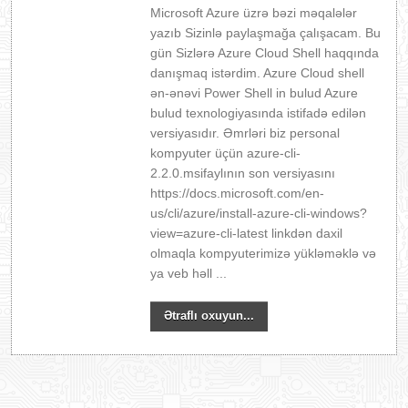
Microsoft Azure üzrə bəzi məqalələr
yazıb Sizinlə paylaşmağa çalışacam. Bu
gün Sizlərə Azure Cloud Shell haqqında
danışmaq istərdim. Azure Cloud shell
ən-ənəvi Power Shell in bulud Azure
bulud texnologiyasında istifadə edilən
versiyasıdır. Əmrləri biz personal
kompyuter üçün azure-cli-
2.2.0.msifaylının son versiyasını
https://docs.microsoft.com/en-
us/cli/azure/install-azure-cli-windows?
view=azure-cli-latest linkdən daxil
olmaqla kompyuterimizə yükləməklə və
ya veb həll ...
Ətraflı oxuyun...