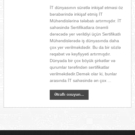
İT dünyasının sürətlə inkişaf etməsi öz
bərabərində inkişaf etmiş İT
Mühəndislərinə tələbatı artırmışdır. İT
sahəsində Sertifikatlara önəmli
dərəcədə yer verildiyi üçün Sertifikatlı
Mühəndislərədə iş dünyasında daha
çox yer verilməkdədir. Bu da bir sözlə
rəqabət və keyfiyyəti artırmışdır.
Dünyada bir çox böyük şirkətlər və
qurumlar tərəfindən sertifikatlar
verilməkdədir.Demək olar ki, bunlar
arasında İT sahəsində ən çox ...
Ətraflı oxuyun...