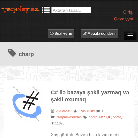
Giriş
,
Qeydiyyat
Sual verin
Məqalə göndərin
SUAL-CAVAB
charp
TECHNET TV
MƏQALƏLƏR
İŞ ELANLARI
TƏDBİRLƏR
C# ilə bazaya şəkil yazmaq və
PROQRAMLAR
şəkli oxumaq
AVADANLIQLAR
28/08/2015
Elvin Yusifli
:
:
: 1
IT LÜĞƏT
:
Proqramlaşdırma
charp
MSSQL
photo
:
,
,
,
11070
XƏBƏRLƏR
Xoş gördük. Bəzən bizə lazım olurki