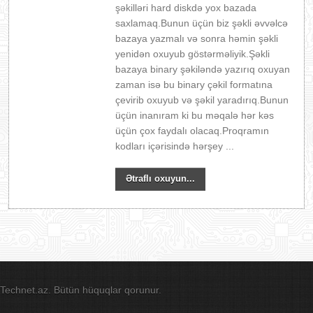
şəkilləri hard diskdə yox bazada
saxlamaq.Bunun üçün biz şəkli əvvəlcə
bazaya yazmalı və sonra həmin şəkli
yenidən oxuyub göstərməliyik.Şəkli
bazaya binary şəkiləndə yazırıq oxuyan
zaman isə bu binary çəkil formatına
çevirib oxuyub və şəkil yaradırıq.Bunun
üçün inanıram ki bu məqalə hər kəs
üçün çox faydalı olacaq.Proqramın
kodları içərisində hərşey ...
Ətraflı oxuyun...
Technet.az. Bütün hüquqlar qorunur.