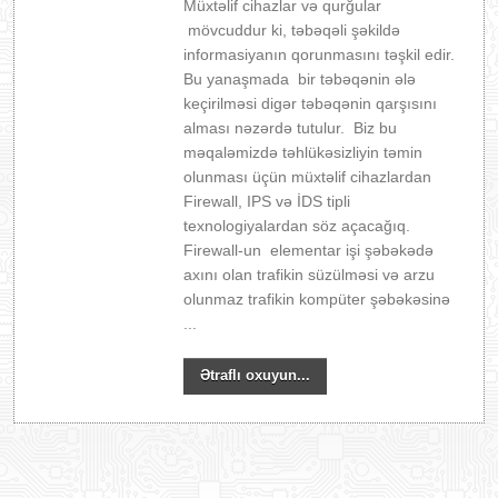
Müxtəlif cihazlar və qurğular
mövcuddur ki, təbəqəli şəkildə
informasiyanın qorunmasını təşkil edir.
Bu yanaşmada bir təbəqənin ələ
keçirilməsi digər təbəqənin qarşısını
alması nəzərdə tutulur. Biz bu
məqaləmizdə təhlükəsizliyin təmin
olunması üçün müxtəlif cihazlardan
Firewall, IPS və İDS tipli
texnologiyalardan söz açacağıq.
Firewall-un elementar işi şəbəkədə
axını olan trafikin süzülməsi və arzu
olunmaz trafikin kompüter şəbəkəsinə
...
Ətraflı oxuyun...