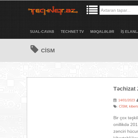
SUAL-CAVAB
TECHNET TV
MƏQALƏLƏR
İŞ ELANL
CİSM
Təchizat 
14/01/2023
:
CİSM
kibert
:
,
Bir çox təşki
onillikdə 20
zənciri hücu