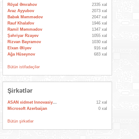
Röyal Əmrahov
2335 xal
Araz Ayyubov
2073 xal
Babək Məmmədov
2047 xal
Rauf Khalafov
1946 xal
Ramil Məmmədov
1347 xal
Şəhriyar Rzayev
1055 xal
Rizvan Bayramov
1030 xal
Elxan Əliyev
916 xal
Ağa Hüseynov
683 xal
Bütün istifadəçilər
Şirkətlər
ASAN xidmet Innovasiya Mərkəzi
12 xal
Microsoft Azerbaijan
0 xal
Bütün şirkətlər