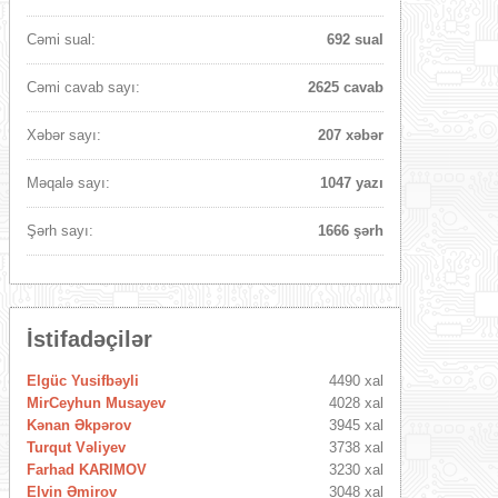
Cəmi sual:
692 sual
Cəmi cavab sayı:
2625 cavab
Xəbər sayı:
207 xəbər
Məqalə sayı:
1047 yazı
Şərh sayı:
1666 şərh
İstifadəçilər
Elgüc Yusifbəyli
4490 xal
MirCeyhun Musayev
4028 xal
Kənan Əkpərov
3945 xal
Turqut Vəliyev
3738 xal
Farhad KARIMOV
3230 xal
Elvin Əmirov
3048 xal