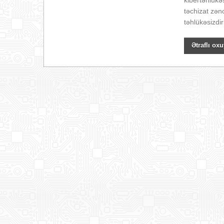
kibertəhlükəs
təchizat zən
təhlükəsizdi
Ətraflı oxu