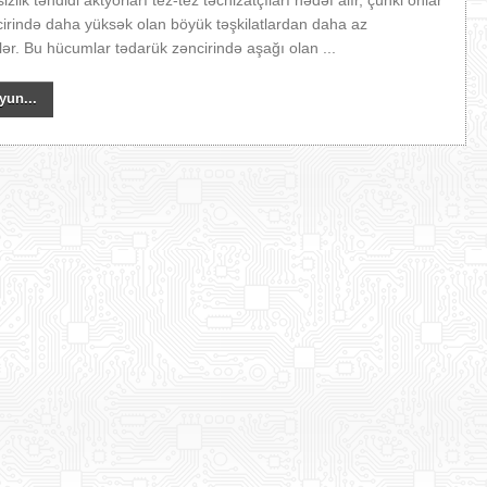
izlik təhdidi aktyorları tez-tez təchizatçıları hədəf alır, çünki onlar
cirində daha yüksək olan böyük təşkilatlardan daha az
rlər. Bu hücumlar tədarük zəncirində aşağı olan ...
yun...