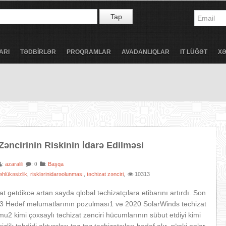
Tap
ARI
TƏDBİRLƏR
PROQRAMLAR
AVADANLIQLAR
IT LÜĞƏT
X
Zəncirinin Riskinin İdarə Edilməsi
azaralili
:
Başqa
:
: 0
əhlükəsizlik
risklərinidarəolunması
təchizat zənciri
10313
,
,
,
lat getdikcə artan sayda qlobal təchizatçılara etibarını artırdı. Son
13 Hədəf məlumatlarının pozulması1 və 2020 SolarWinds təchizat
mu2 kimi çoxsaylı təchizat zənciri hücumlarının sübut etdiyi kimi