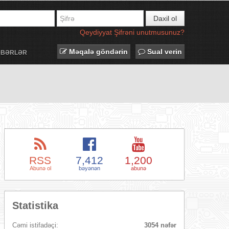
Daxil ol
Qeydiyyat
Şifrəni unutmusunuz?
Məqalə göndərin
Sual verin
ƏBƏRLƏR
RSS
7,412
1,200
Abunə ol
bəyənən
abunə
Statistika
Cəmi istifadəçi:
3054 nəfər