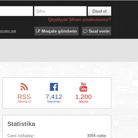
Daxil ol
Qeydiyyat
Şifrəni unutmusunuz?
Məqalə göndərin
Sual verin
ƏBƏRLƏR
RSS
7,412
1,200
Abunə ol
bəyənən
abunə
Statistika
Cəmi istifadəçi:
3054 nəfər