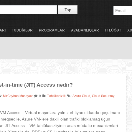
Tap
ARI
TƏDBİRLƏR
PROQRAMLAR
AVADANLIQLAR
IT LÜĞƏT
X
t-in-time (JIT) Access nədir?
MirCeyhun Musayev
:
Təhlükəsizlik
Azure Cloud
Cloud Securitcy
:
: 0
:
,
,
 VM Access – Virtual maşınlara yalnız ehtiyac olduqda qoşulmanı
məqsədilə, Azure VM-lərə daxili olan trafiki bloklamaq üçün
nur. JIT Access – VM təhlükəsizliyinin əsas müdafiə mexanizmləri