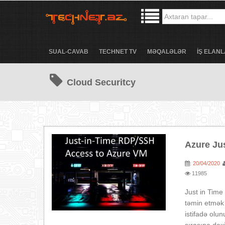
SUAL-CAVAB
TECHNET TV
MƏQALƏLƏR
İŞ ELANL
Cloud Securitcy
Azure Jus
20/04/2020
:
11985
Just in Time
təmin etmək 
istifadə olu