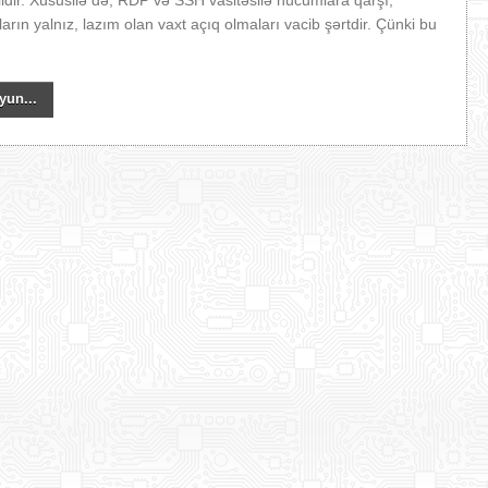
ildir. Xüsusilə də, RDP və SSH vasitəsilə hücumlara qarşı,
arın yalnız, lazım olan vaxt açıq olmaları vacib şərtdir. Çünki bu
yun...