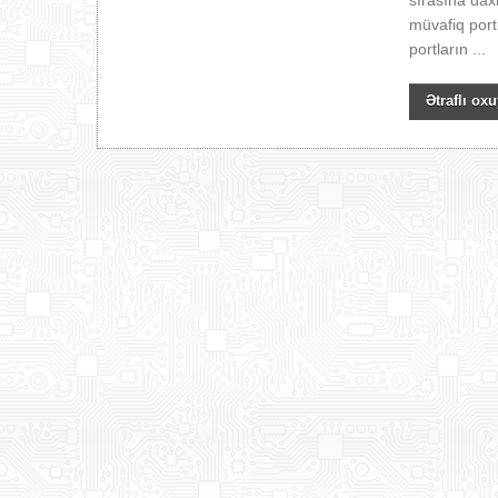
sırasına dax
müvafiq portl
portların ...
Ətraflı oxu