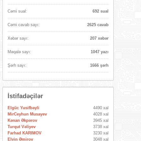
Cəmi sual:
692 sual
Cəmi cavab sayı:
2625 cavab
Xəbər sayı:
207 xəbər
Məqalə sayı:
1047 yazı
Şərh sayı:
1666 şərh
İstifadəçilər
Elgüc Yusifbəyli
4490 xal
MirCeyhun Musayev
4028 xal
Kənan Əkpərov
3945 xal
Turqut Vəliyev
3738 xal
Farhad KARIMOV
3230 xal
Elvin Əmirov
3048 xal