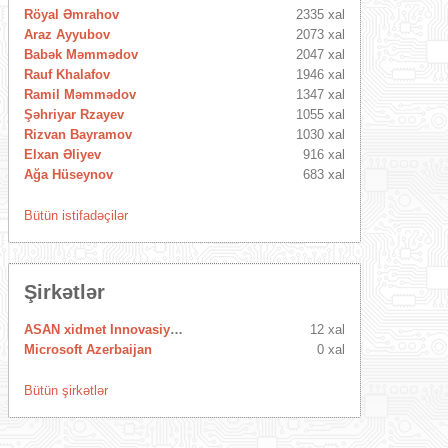
Röyal Əmrahov
2335 xal
Araz Ayyubov
2073 xal
Babək Məmmədov
2047 xal
Rauf Khalafov
1946 xal
Ramil Məmmədov
1347 xal
Şəhriyar Rzayev
1055 xal
Rizvan Bayramov
1030 xal
Elxan Əliyev
916 xal
Ağa Hüseynov
683 xal
Bütün istifadəçilər
Şirkətlər
ASAN xidmet Innovasiya Mərkəzi
12 xal
Microsoft Azerbaijan
0 xal
Bütün şirkətlər