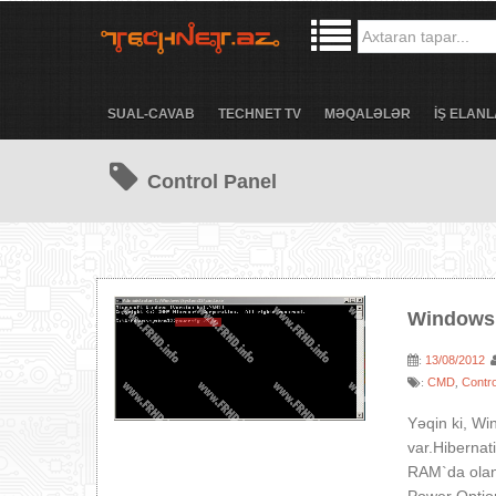
SUAL-CAVAB
TECHNET TV
MƏQALƏLƏR
İŞ ELANL
Control Panel
Windows 
13/08/2012
:
CMD
Contro
:
,
Yəqin ki, Wi
var.Hiberna
RAM`da olan 