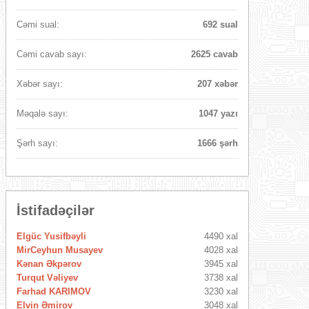
Cəmi sual:
692 sual
Cəmi cavab sayı:
2625 cavab
Xəbər sayı:
207 xəbər
Məqalə sayı:
1047 yazı
Şərh sayı:
1666 şərh
İstifadəçilər
Elgüc Yusifbəyli
4490 xal
MirCeyhun Musayev
4028 xal
Kənan Əkpərov
3945 xal
Turqut Vəliyev
3738 xal
Farhad KARIMOV
3230 xal
Elvin Əmirov
3048 xal