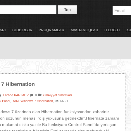
Tap
ARI
TƏDBİRLƏR
PROQRAMLAR
AVADANLIQLAR
IT LÜĞƏT
X
7 Hibernation
Farhad KARIMOV
:
Əməliyyat Sistemləri
:
: 0
l Panel
RAM
Windows 7 Hibernation
13721
,
,
,
ndows 7 üzərində olan Hibernation funksiyasından xəbəriniz
tion sözünün mənası “qış yuxusuna getməkdir”.Hibernate zamanı
məlumat diskə yazılır.Bu funksiyanı Control Panel`də yerləşən