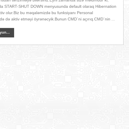
sdan tənzimləyə bilərsiniz.Eyni zamanda sizə məlumdur ki,
da START-SHUT DOWN menyusunda default olaraq Hibernation
ktiv olur.Biz bu məqaləmizdə bu funksiyanı Personal
də də aktiv etməyi öyrənəcyik.Bunun CMD`ni açırıq.CMD`nin ...
yun...