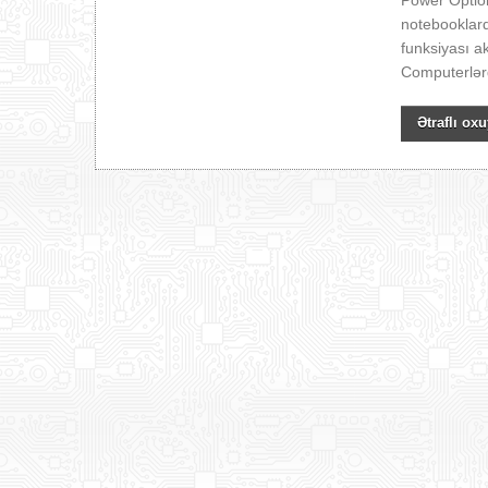
Power Option
notebooklar
funksiyası a
Computerlər
Ətraflı oxu