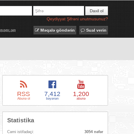
Daxil ol
Qeydiyyat
Şifrəni unutmusunuz?
Məqalə göndərin
Sual verin
ƏBƏRLƏR
RSS
7,412
1,200
Abunə ol
bəyənən
abunə
Statistika
Cəmi istifadəçi:
3054 nəfər