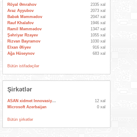
Röyal Əmrahov
2335 xal
Araz Ayyubov
2073 xal
Babək Məmmədov
2047 xal
Rauf Khalafov
1946 xal
Ramil Məmmədov
1347 xal
Şəhriyar Rzayev
1055 xal
Rizvan Bayramov
1030 xal
Elxan Əliyev
916 xal
Ağa Hüseynov
683 xal
Bütün istifadəçilər
Şirkətlər
ASAN xidmet Innovasiya Mərkəzi
12 xal
Microsoft Azerbaijan
0 xal
Bütün şirkətlər