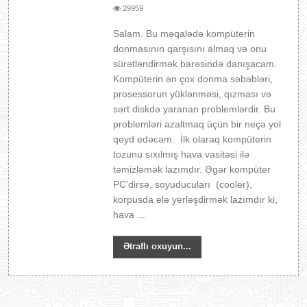
29959
Salam. Bu məqalədə kompüterin
donmasının qarşısını almaq və onu
sürətləndirmək barəsində danışacam.
Kompüterin ən çox donma səbəbləri,
prosessorun yüklənməsi, qızması və
sərt diskdə yaranan problemlərdir. Bu
problemləri azaltmaq üçün bir neçə yol
qeyd edəcəm. İlk olaraq kompüterin
tozunu sıxılmış hava vasitəsi ilə
təmizləmək lazımdır. Əgər kompüter
PC’dirsə, soyuducuları (cooler),
korpusda elə yerləşdirmək lazımdır ki,
hava ...
Ətraflı oxuyun...