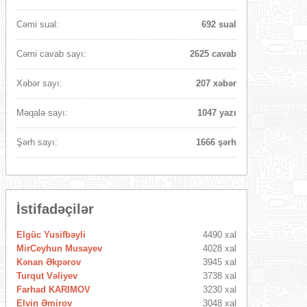
Cəmi sual:
692 sual
Cəmi cavab sayı:
2625 cavab
Xəbər sayı:
207 xəbər
Məqalə sayı:
1047 yazı
Şərh sayı:
1666 şərh
İstifadəçilər
Elgüc Yusifbəyli
4490 xal
MirCeyhun Musayev
4028 xal
Kənan Əkpərov
3945 xal
Turqut Vəliyev
3738 xal
Farhad KARIMOV
3230 xal
Elvin Əmirov
3048 xal