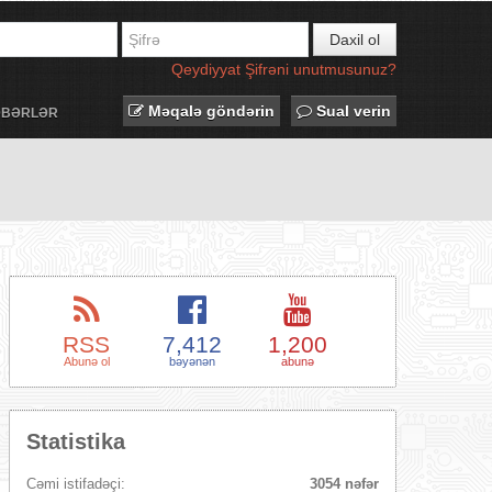
Daxil ol
Qeydiyyat
Şifrəni unutmusunuz?
Məqalə göndərin
Sual verin
ƏBƏRLƏR
RSS
7,412
1,200
Abunə ol
bəyənən
abunə
Statistika
Cəmi istifadəçi:
3054 nəfər