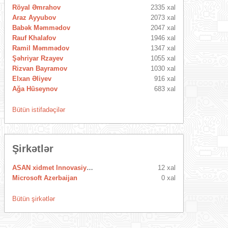
Röyal Əmrahov
2335 xal
Araz Ayyubov
2073 xal
Babək Məmmədov
2047 xal
Rauf Khalafov
1946 xal
Ramil Məmmədov
1347 xal
Şəhriyar Rzayev
1055 xal
Rizvan Bayramov
1030 xal
Elxan Əliyev
916 xal
Ağa Hüseynov
683 xal
Bütün istifadəçilər
Şirkətlər
ASAN xidmet Innovasiya Mərkəzi
12 xal
Microsoft Azerbaijan
0 xal
Bütün şirkətlər