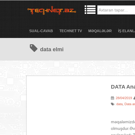
SUAL-CAVAB
TECHNET TV
MƏQALƏLƏR
İŞ ELANL
data elmi
DATA Anal
28/04/2019
:
data
Data an
:
,
DATA 
məqaləmizdə
olmuşdur.Əvv