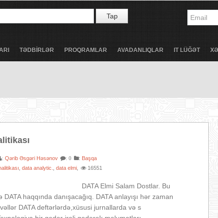
Tap
ARI
TƏDBİRLƏR
PROQRAMLAR
AVADANLIQLAR
IT LÜĞƏT
X
itikası
Qərib Əsgəri Həsənov
:
Başqa
:
: 0
alitikası
data analytic.
data elmi
16551
,
,
,
Elmi Salam Dostlar. Bu
 DATA haqqında danışacağıq. DATA anlayışı hər zaman
əllər DATA deftərlərdə,xüsusi jurnallarda və s