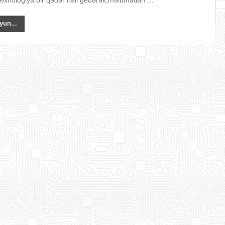
Texnologiya bir qədər irəli gedərək,məlumatları ...
yun...