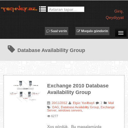
Giriş
,
Qeydiyyat
Sual verin
Məqalə göndərin
SUAL-CAVAB
Database Availability Group
TECHNET TV
MƏQALƏLƏR
İŞ ELANLARI
TƏDBİRLƏR
Exchange 2010 Database
PROQRAMLAR
Availability Group
AVADANLIQLAR
20/11/2012
Elgüc Yusifbəyli
:
Mail
:
:
: 2
IT LÜĞƏT
DAG
Database Availability Group
Exchange
:
,
,
Server
windows servers
,
,
XƏBƏRLƏR
6277
Xoş gördük. Bu məqaləmizdə