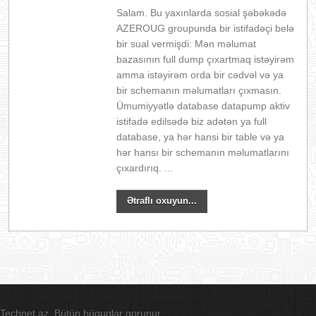
Salam. Bu yaxınlarda sosial şəbəkədə
AZEROUG groupunda bir istifadəçi belə
bir sual vermişdi: Mən məlumat
bazasının full dump çıxartmaq istəyirəm
amma istəyirəm orda bir cədvəl və ya
bir schemanın məlumatları çıxmasın.
Ümumiyyətlə database datapump aktiv
istifadə edilsədə biz adətən ya full
database, ya hər hansi bir table və ya
hər hansı bir schemanın məlumatlarını
çıxardırıq. ...
Ətraflı oxuyun...
Technet.az. Bütün hüquqlar qorunur.