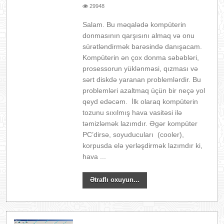
29948
Salam. Bu məqalədə kompüterin
donmasının qarşısını almaq və onu
sürətləndirmək barəsində danışacam.
Kompüterin ən çox donma səbəbləri,
prosessorun yüklənməsi, qızması və
sərt diskdə yaranan problemlərdir. Bu
problemləri azaltmaq üçün bir neçə yol
qeyd edəcəm. İlk olaraq kompüterin
tozunu sıxılmış hava vasitəsi ilə
təmizləmək lazımdır. Əgər kompüter
PC’dirsə, soyuducuları (cooler),
korpusda elə yerləşdirmək lazımdır ki,
hava ...
Ətraflı oxuyun...