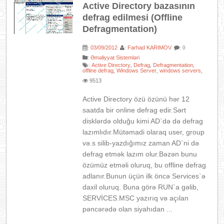
Active Directory bazasının
defrag edilmesi (Offline
Defragmentation)
03/09/2012
Farhad KARIMOV
:
:
: 0
:
Əməliyyat Sistemləri
Active Directory
Defrag
Defragmentation
:
,
,
,
offline defrag
Windows Server
windows servers
,
,
,
9513
Active Directory özü özünü hər 12
saatda bir online defrag edir.Sərt
disklərdə olduğu kimi AD`də də defrag
lazımlıdır.Mütəmadi olaraq user, group
və.s silib-yazdığımız zaman AD`ni də
defrag etmək lazım olur.Bəzən bunu
özümüz etməli oluruq, bu offline defrag
adlanır.Bunun üçün ilk öncə Services`ə
daxil oluruq. Buna görə RUN`a gəlib,
SERVİCES.MSC yazırıq və açılan
pəncərədə olan siyahıdan ...