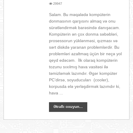
29947
Salam. Bu məqalədə kompüterin
donmasının qarşısını almaq və onu
sürətləndirmək barəsində danışacam.
Kompüterin ən çox donma səbəbləri,
prosessorun yüklənməsi, qızması və
sərt diskdə yaranan problemlərdir. Bu
problemləri azaltmaq üçün bir neçə yol
qeyd edəcəm. İlk olaraq kompüterin
tozunu sıxılmış hava vasitəsi ilə
təmizləmək lazımdır. Əgər kompüter
PC’dirsə, soyuducuları (cooler),
korpusda elə yerləşdirmək lazımdır ki,
hava ...
Ətraflı oxuyun...