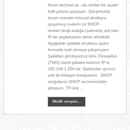
forum.technet.az –da verilən bir sualın
həlli yolunu yazacam. Qarşımızda
duran məsələ mövcud struktura
qoşulmuş routerin öz DHCP-
sindən fərqli aralığa (subnetə) aid olan
İP-lər paylamasını təmin etməkdir.
Aşağıdakı şəkildə strukturu aydın
formada izah etməyə çalışmışam.
Şəkildən gördüyümüz kimi, Firewallun
(TMG) daxili şəbəkə kartının İP-si
192.168.1.250-dir. Switchdən qırmızı
xətt ilə birləşən komputerin DHCP
sorğularını DHCP serverimizdən
almasını, TP-link ...
Ətraflı oxuyun...