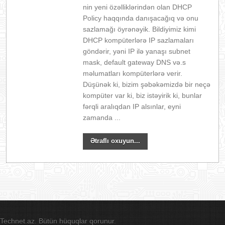
nin yeni özəlliklərindən olan DHCP
Policy haqqında danışacağıq və onu
sazlamağı öyrənəyik. Bildiyimiz kimi
DHCP kompüterlərə IP sazlamaları
göndərir, yəni IP ilə yanaşı subnet
mask, default gateway DNS və.s
məlumatları kompüterlərə verir.
Düşünək ki, bizim şəbəkəmizdə bir neçə
kompüter var ki, biz istəyirik ki, bunlar
fərqli aralıqdan IP alsınlar, eyni
zamanda ...
Ətraflı oxuyun...
Technet.az. Bütün hüquqlar qorunur.