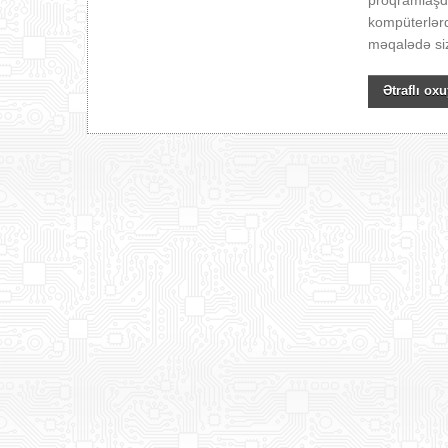
proqramlaşdı
kompüterlərd
məqalədə siz
Ətraflı oxu