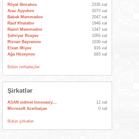
Röyal Əmrahov
2335 xal
Araz Ayyubov
2073 xal
Babək Məmmədov
2047 xal
Rauf Khalafov
1946 xal
Ramil Məmmədov
1347 xal
Şəhriyar Rzayev
1055 xal
Rizvan Bayramov
1030 xal
Elxan Əliyev
916 xal
Ağa Hüseynov
683 xal
Bütün istifadəçilər
Şirkətlər
ASAN xidmet Innovasiya Mərkəzi
12 xal
Microsoft Azerbaijan
0 xal
Bütün şirkətlər