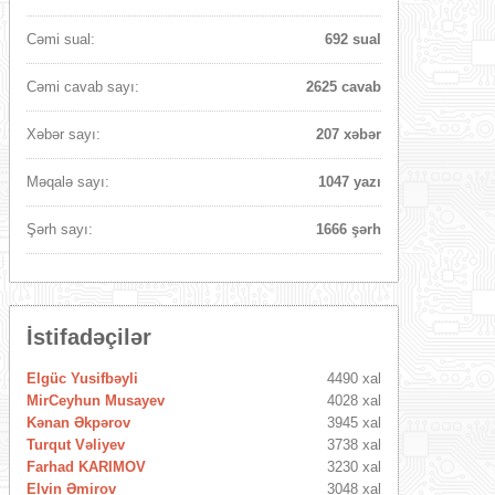
Cəmi sual:
692 sual
Cəmi cavab sayı:
2625 cavab
Xəbər sayı:
207 xəbər
Məqalə sayı:
1047 yazı
Şərh sayı:
1666 şərh
İstifadəçilər
Elgüc Yusifbəyli
4490 xal
MirCeyhun Musayev
4028 xal
Kənan Əkpərov
3945 xal
Turqut Vəliyev
3738 xal
Farhad KARIMOV
3230 xal
Elvin Əmirov
3048 xal