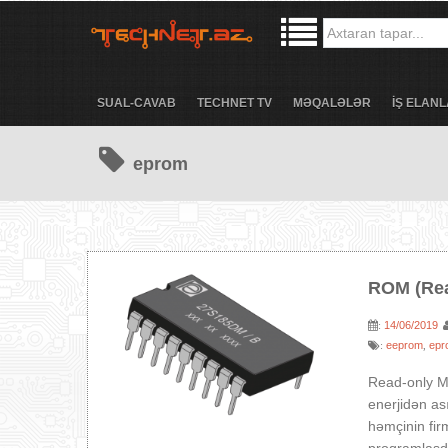
SUAL-CAVAB
TECHNET TV
MƏQALƏLƏR
İŞ ELANL
eprom
ROM (Re
14/06/2019
:
eeprom
epr
:
,
Read-only 
enerjidən ası
həmçinin fir