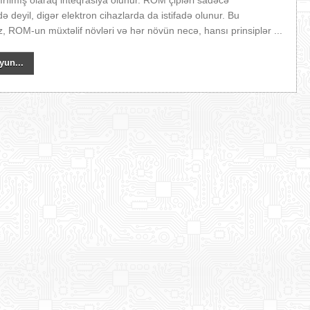
rılmış olaraq inteqrasiya olunur. ROM çipləri sadəcə
ə deyil, digər elektron cihazlarda da istifadə olunur. Bu
, ROM-un müxtəlif növləri və hər növün necə, hansı prinsiplər ...
yun...