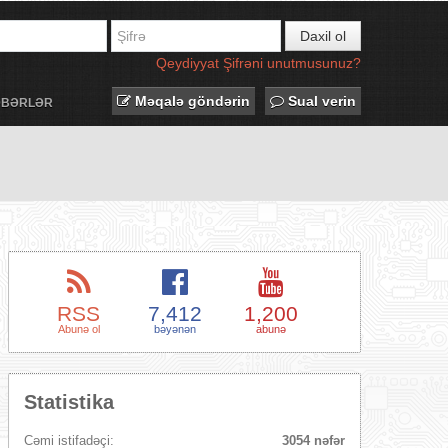
Daxil ol
Qeydiyyat
Şifrəni unutmusunuz?
Məqalə göndərin
Sual verin
ƏBƏRLƏR
RSS
7,412
1,200
Abunə ol
bəyənən
abunə
Statistika
Cəmi istifadəçi:
3054 nəfər