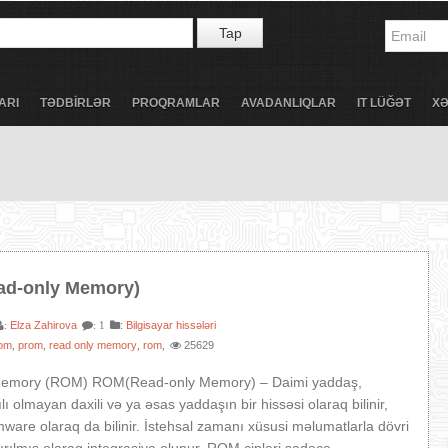
Tap
ARI
TƏDBİRLƏR
PROQRAMLAR
AVADANLIQLAR
IT LÜĞƏT
X
ad-only Memory)
Elza Zahirova
:
Bilgisayar hissələri
:
: 1
om
prom
read only memory
rom
25629
,
,
,
,
Memory (ROM) ROM(Read-only Memory) – Daimi yaddaş,
lı olmayan daxili və ya əsas yaddaşın bir hissəsi olaraq bilinir,
mware olaraq da bilinir. İstehsal zamanı xüsusi məlumatlarla dövri