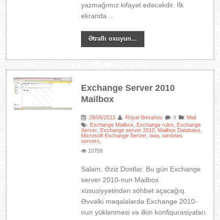
yazmağımız kifayət edəcəkdir. İlk
ekranda ...
Ətraflı oxuyun...
Exchange Server 2010
Mailbox
28/06/2013
Röyal Əmrahov
:
Mail
:
:
: 0
Exchange Mailbox
Exchange rules
Exchange
:
,
,
Server
Exchange server 2010
Mailbox Database
,
,
,
Microsoft Exchange Server
owa
windows
,
,
servers
,
10758
Salam, Əziz Dostlar. Bu gün Exchange
server 2010-nun Mailbox
xüsusiyyətindən söhbət açacağıq.
Əvvəlki məqalələrdə Exchange 2010-
nun yüklənməsi və ilkin konfiqurasiyaları