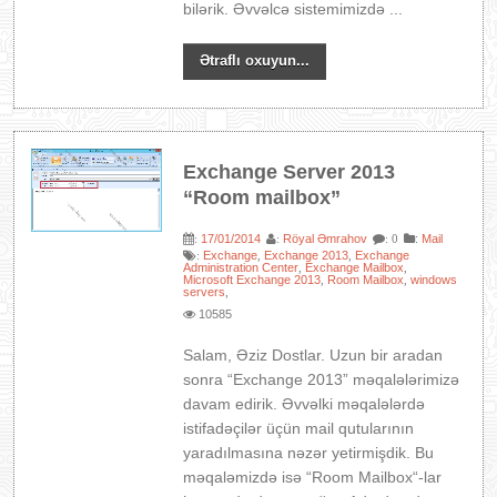
bilərik. Əvvəlcə sistemimizdə ...
Ətraflı oxuyun...
Exchange Server 2013
“Room mailbox”
17/01/2014
Röyal Əmrahov
:
Mail
:
:
: 0
Exchange
Exchange 2013
Exchange
:
,
,
Administration Center
Exchange Mailbox
,
,
Microsoft Exchange 2013
Room Mailbox
windows
,
,
servers
,
10585
Salam, Əziz Dostlar. Uzun bir aradan
sonra “Exchange 2013” məqalələrimizə
davam edirik. Əvvəlki məqalələrdə
istifadəçilər üçün mail qutularının
yaradılmasına nəzər yetirmişdik. Bu
məqaləmizdə isə “Room Mailbox“-lar