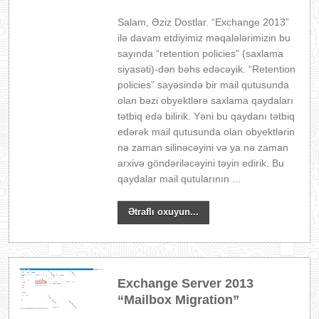
Salam, Əziz Dostlar. “Exchange 2013”
ilə davam etdiyimiz məqalələrimizin bu
sayında “retention policies” (saxlama
siyasəti)-dən bəhs edəcəyik. “Retention
policies” sayəsində bir mail qutusunda
olan bəzi obyektlərə saxlama qaydaları
tətbiq edə bilirik. Yəni bu qaydanı tətbiq
edərək mail qutusunda olan obyektlərin
nə zaman silinəcəyini və ya nə zaman
arxivə göndəriləcəyini təyin edirik. Bu
qaydalar mail qutularının ...
Ətraflı oxuyun...
Exchange Server 2013
“Mailbox Migration”