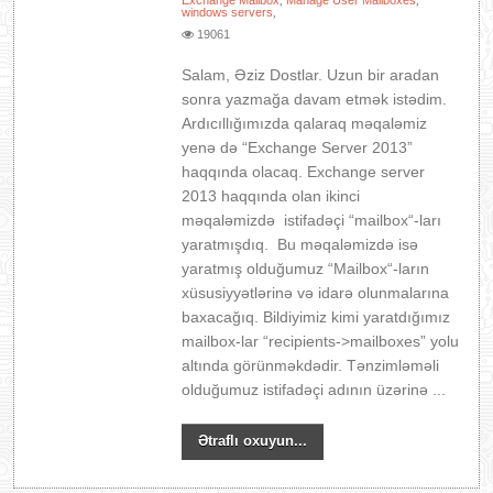
Exchange Mailbox
Manage User Mailboxes
,
,
windows servers
,
19061
Salam, Əziz Dostlar. Uzun bir aradan
sonra yazmağa davam etmək istədim.
Ardıcıllığımızda qalaraq məqaləmiz
yenə də “Exchange Server 2013”
haqqında olacaq. Exchange server
2013 haqqında olan ikinci
məqaləmizdə istifadəçi “mailbox“-ları
yaratmışdıq. Bu məqaləmizdə isə
yaratmış olduğumuz “Mailbox“-ların
xüsusiyyətlərinə və idarə olunmalarına
baxacağıq. Bildiyimiz kimi yaratdığımız
mailbox-lar “recipients->mailboxes” yolu
altında görünməkdədir. Tənzimləməli
olduğumuz istifadəçi adının üzərinə ...
Ətraflı oxuyun...