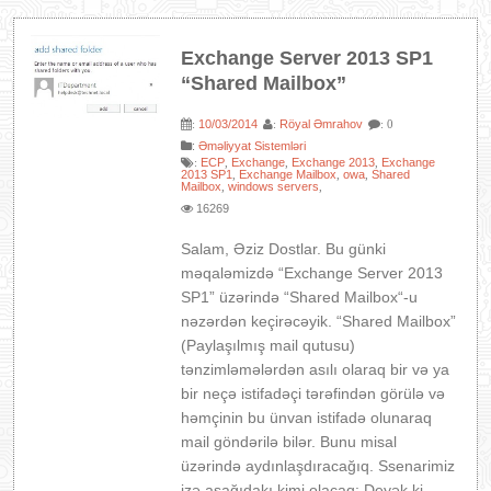
Exchange Server 2013 SP1
“Shared Mailbox”
10/03/2014
Röyal Əmrahov
:
:
: 0
:
Əməliyyat Sistemləri
ECP
Exchange
Exchange 2013
Exchange
:
,
,
,
2013 SP1
Exchange Mailbox
owa
Shared
,
,
,
Mailbox
windows servers
,
,
16269
Salam, Əziz Dostlar. Bu günki
məqaləmizdə “Exchange Server 2013
SP1” üzərində “Shared Mailbox“-u
nəzərdən keçirəcəyik. “Shared Mailbox”
(Paylaşılmış mail qutusu)
tənzimləmələrdən asılı olaraq bir və ya
bir neçə istifadəçi tərəfindən görülə və
həmçinin bu ünvan istifadə olunaraq
mail göndərilə bilər. Bunu misal
üzərində aydınlaşdıracağıq. Ssenarimiz
izə aşağıdakı kimi olacaq: Deyək ki,