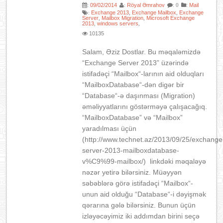
09/02/2014
Röyal Əmrahov
:
Mail
:
:
: 0
Exchange 2013
Exchange Mailbox
Exchange
:
,
,
Server
Mailbox Migration
Microsoft Exchange
,
,
2013
windows servers
,
,
10135
Salam, Əziz Dostlar. Bu məqaləmizdə
“Exchange Server 2013” üzərində
istifadəçi “Mailbox“-larının aid olduqları
“MailboxDatabase“-dən digər bir
“Database“-ə daşınması (Migration)
əməliyyatlarını göstərməyə çalışacağıq.
“MailboxDatabase” və “Mailbox”
yaradılması üçün
(http://www.technet.az/2013/09/25/exchange
server-2013-mailboxdatabase-
v%C9%99-mailbox/) linkdəki məqaləyə
nəzər yetirə bilərsiniz. Müəyyən
səbəblərə görə istifadəçi “Mailbox“-
unun aid olduğu “Database“-i dəyişmək
qərarına gələ bilərsiniz. Bunun üçün
izləyəcəyimiz iki addımdan birini seçə