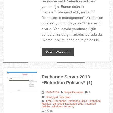
isə növbə yetdi “retention policies”
yaratmağa. Bunun üçün ilk
məqaləmizdə qeyd etdiyimiz kimi
“compliance management“->”retention
policies” yolunu izləyərək “+” işarəsini
sıxırıq. Yeni qayda yaratmaq üçün
pəncərəmiz qarşımızdadır. Burada da
“Name” bölümündən ad təyin edirik. ...
Ətraflı oxuyun...
Exchange Server 2013
“Retention Policies” (1)
25/02/2014
Röyal Əmrahov
:
:
: 0
:
Əməliyyat Sistemləri
EMC
Exchange
Exchange 2013
Exchange
:
,
,
,
Mailbox
Microsoft Exchange 2013
retention
,
,
policies
windows servers
,
,
13498