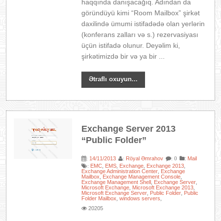
haqqında danışacağıq. Adından da
göründüyü kimi “Room Mailbox” şirkət
daxilində ümumi istifadədə olan yerlərin
(konferans zalları və s.) rezervasiyası
üçün istifadə olunur. Deyəlim ki,
şirkətimizdə bir və ya bir ...
Ətraflı oxuyun...
Exchange Server 2013
“Public Folder”
14/11/2013
Röyal Əmrahov
:
Mail
:
:
: 0
EMC
EMS
Exchange
Exchange 2013
:
,
,
,
,
Exchange Administration Center
Exchange
,
Mailbox
Exchange Management Console
,
,
Exchange Management Shell
Exchange Server
,
,
Microsoft Exchange
Microsoft Exchange 2013
,
,
Microsoft Exchange Server
Public Folder
Public
,
,
Folder Mailbox
windows servers
,
,
20205