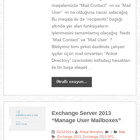
məqaləmizdə “Mail Contact” -ın və “Mail
User” -in nə olduğuna nəzər salacağıq.
Bu məqalə ilə də “recipients” başlığı
altında yer alan funksiyaların
işlənməsini tamamlamış olacağıq. Nədir
“Mail Contact” və “Mail User” ?
Bildiyimiz kimi şirkət daxilində çalışan
işçilər üçün mail ünvanları “Active
Directory” üzərindəki istifadəçi hesabları
ilə bir başa əlaqəli ...
Ətraflı oxuyun...
Exchange Server 2013
“Manage User Mailboxes”
02/12/2014
Röyal Əmrahov
:
Mail
:
:
: 1
Exchange 2013
Exchange 2013 SP1
:
,
,