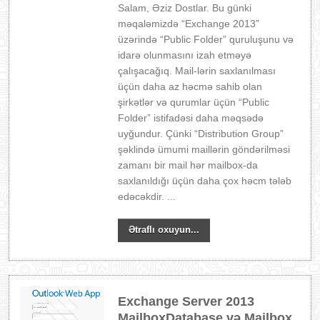
Salam, Əziz Dostlar. Bu günki
məqaləmizdə “Exchange 2013”
üzərində “Public Folder” quruluşunu və
idarə olunmasını izah etməyə
çalışacağıq. Mail-lərin saxlanılması
üçün daha az həcmə sahib olan
şirkətlər və qurumlar üçün “Public
Folder” istifadəsi daha məqsədə
uyğundur. Çünki “Distribution Group”
şəklində ümumi maillərin göndərilməsi
zamanı bir mail hər mailbox-da
saxlanıldığı üçün daha çox həcm tələb
edəcəkdir. ...
Ətraflı oxuyun...
Exchange Server 2013
MailboxDatabase və Mailbox