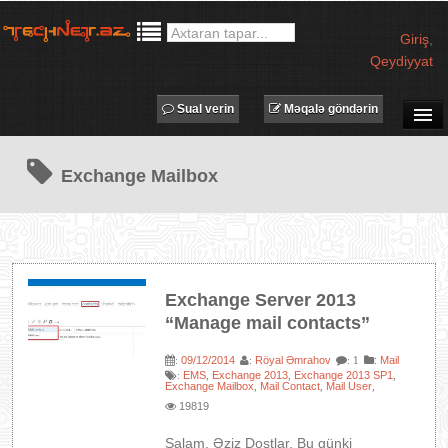
Giriş
,
Qeydiyyat
Sual verin
Məqalə göndərin
SUAL-CAVAB
Exchange Mailbox
TECHNET TV
MƏQALƏLƏR
İŞ ELANLARI
TƏDBİRLƏR
Exchange Server 2013
PROQRAMLAR
“Manage mail contacts”
AVADANLIQLAR
09/12/2014
Röyal Əmrahov
:
Mail
:
:
: 1
IT LÜĞƏT
EMS
Exchange 2013
Exchange 2013 SP1
:
,
,
,
Exchange Mailbox
Mail Contact
Mail User
,
,
,
XƏBƏRLƏR
19819
Salam, Əziz Dostlar. Bu günki