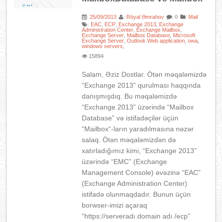
25/09/2013
Röyal Əmrahov
:
Mail
:
:
: 0
EAC
ECP
Exchange 2013
Exchange
:
,
,
,
Administration Center
Exchange Mailbox
,
,
Exchange Server
Mailbox Database
Microsoft
,
,
Exchange Server
Outlook Web application
owa
,
,
,
windows servers
,
15894
Salam, Əziz Dostlar. Ötən məqaləmizdə
“Exchange 2013” qurulması haqqında
danışmışdıq. Bu məqaləmizdə
“Exchange 2013” üzərində “Mailbox
Database” və istifadəçilər üçün
“Mailbox“-ların yaradılmasına nəzər
salaq. Ötən məqaləmizdən də
xatırladığımız kimi, “Exchange 2013”
üzərində “EMC” (Exchange
Management Console) əvəzinə “EAC”
(Exchange Administration Center)
istifadə olunmaqdadır. Bunun üçün
borwser-imizi açaraq
“https://serveradı.domain adı /ecp”