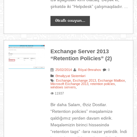
şirkətdə iki “Helpdesk” çalışmaqdadır. ...
Ətraflı oxuyun...
Exchange Server 2013
“Retention Policies” (2)
25/02/2014
Röyal Əmrahov
:
:
: 0
:
Əməliyyat Sistemləri
Exchange
Exchange 2013
Exchange Mailbox
:
,
,
,
Microsoft Exchange 2013
retention policies
,
,
windows servers
,
11937
Bir daha Salam, Əziz Dostlar.
“Retention policies” məqaləmizə
qaldığımız yerdən davam edirik.
Məqaləmizin birinci hissəsində
“retention tags” -lərə nəzər yetirdik. İndi