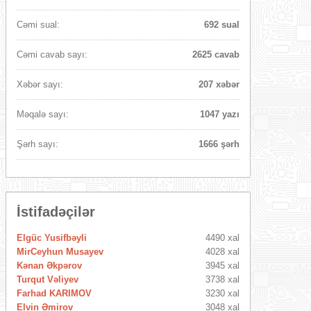
Cəmi sual:
692 sual
Cəmi cavab sayı:
2625 cavab
Xəbər sayı:
207 xəbər
Məqalə sayı:
1047 yazı
Şərh sayı:
1666 şərh
İstifadəçilər
Elgüc Yusifbəyli
4490 xal
MirCeyhun Musayev
4028 xal
Kənan Əkpərov
3945 xal
Turqut Vəliyev
3738 xal
Farhad KARIMOV
3230 xal
Elvin Əmirov
3048 xal