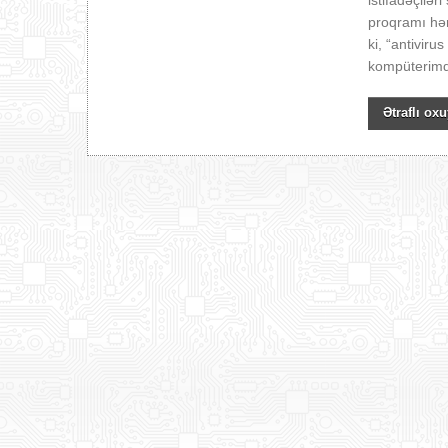
istifadəçilər
proqramı həmi
ki, “antivir
kompüterimd
Ətraflı oxu