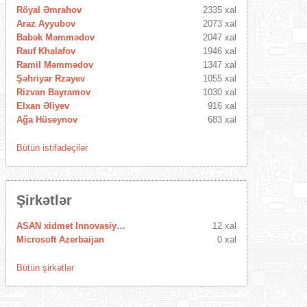
Röyal Əmrahov
2335 xal
Araz Ayyubov
2073 xal
Babək Məmmədov
2047 xal
Rauf Khalafov
1946 xal
Ramil Məmmədov
1347 xal
Şəhriyar Rzayev
1055 xal
Rizvan Bayramov
1030 xal
Elxan Əliyev
916 xal
Ağa Hüseynov
683 xal
Bütün istifadəçilər
Şirkətlər
ASAN xidmet Innovasiya Mərkəzi
12 xal
Microsoft Azerbaijan
0 xal
Bütün şirkətlər