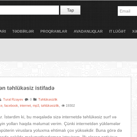
Tap
ARI
TƏDBİRLƏR
PROQRAMLAR
AVADANLIQLAR
IT LÜĞƏT
X
ən təhlükəsiz istifadə
Tural Rzayev
:
Təhlükəsizlik
:
: 0
xe
facebook
internet
mp3
təhlükəsizlik
19302
,
,
,
,
,
r. İstərdim ki, bu məqalədə sizə internetdə təhlükəsiz surf və
yin yolları haqda məlumat verim. Çünki internetdən yükləmələr
üterin viruslara yoluxma ehtimalı çox yüksəkdir. Buna görə də