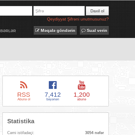
Daxil ol
Qeydiyyat
Şifrəni unutmusunuz?
Məqalə göndərin
Sual verin
ƏBƏRLƏR
RSS
7,412
1,200
Abunə ol
bəyənən
abunə
Statistika
Cəmi istifadəçi:
3054 nəfər