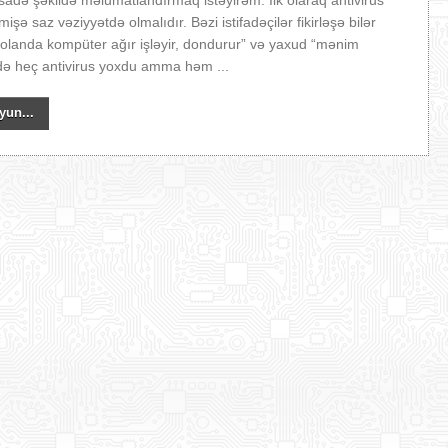
i sadə şəkildə məlumatlandırmaq istəyirəm. İlk olaraq antivirus
şə saz vəziyyətdə olmalıdır. Bəzi istifadəçilər fikirləşə bilər
us olanda kompüter ağır işləyir, dondurur” və yaxud “mənim
ə heç antivirus yoxdu amma həm ...
yun...