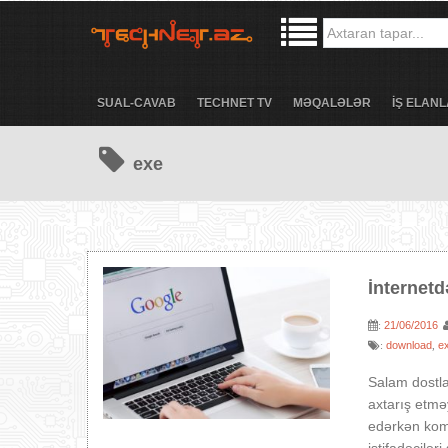
SUAL-CAVAB
TECHNET TV
MƏQALƏLƏR
İŞ ELANL
exe
İnternetd
21/06/2016
:
download
e
:
,
Salam dostla
axtarış etmə
edərkən komp